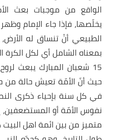
الواقع من موجبات بعث ال
يخلّصها، فإذا جاء الإمام وظهر
الطبيعي أنْ تنساق له الأرض
بمعناه الشامل أي لكل الكرة ال
15 شعبان المبارك يبعث لروح
حيث أنّ الأمّة تعيش حالة من حا
في كل سنة بإحياء ذكرى النص
نفوس الأمّة أو المستضعفين، إن
متميز من بين ائمة اهل البيت
طول التاريخ، وهو كجدّه النبي