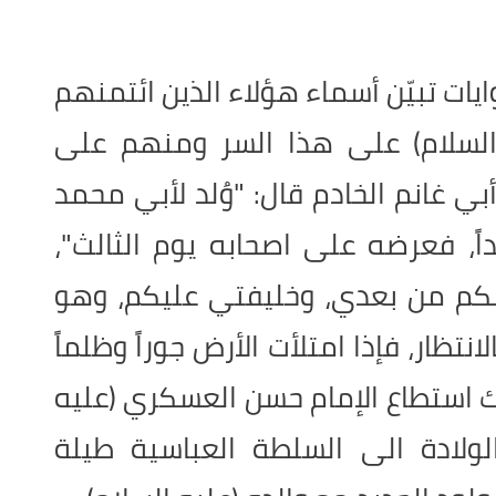
يات تبيّن أسماء هؤلاء الذين ائتمنهم
السلام) على هذا السر ومنهم على
أبي غانم الخادم قال: "وُلد لأبي محمد
اً، فعرضه على اصحابه يوم الثالث"،
حبكم من بعدي، وخليفتي عليكم، وهو
لانتظار، فإذا امتلأت الأرض جوراً وظلماً
ك استطاع الإمام حسن العسكري (عليه
الولادة الى السلطة العباسية طيلة