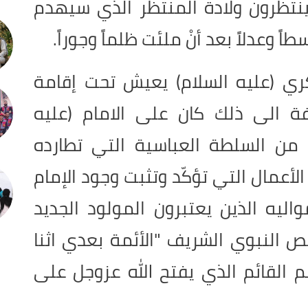
 ينتظرون ولادة المنتظر الذي سيهدم
ً وعدلاً بعد أنْ ملئت ظلماً وجوراً
.
ري (عليه السلام) يعيش تحت إقامة
افة الى ذلك كان على الامام (عليه
 من السلطة العباسية التي تطارده
الأعمال التي تؤكّد وتثبت وجود الإمام
اليه الذين يعتبرون المولود الجديد
 النبوي الشريف "الأئمة بعدي اثنا
 القائم الذي يفتح الله عزوجل على