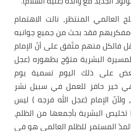
د الجديد مع والده (عليه السلام)
.
العالمي المنتظر، نالت الاهتمام
 ومفكريهم فقد بحث من جميع جوانبه
ل فالكل منهم متّفق على أنّ الإمام
المسيرة البشرية متوّج بظهوره (عجل
لبعض على ذلك اليوم تسمية يوم
ي خير حافز للعمل في سبيل نشر
 ولأنّ الإمام (عجل الله فرجه ) ليس
تخليص البشرية بأجمعها من الظلم،
المدّ المستمر للظلم العالمي هو في