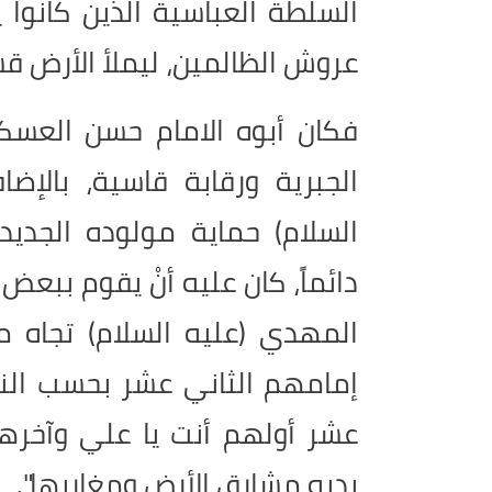
السلطة العباسية الذين كانوا
عروش الظالمين، ليملأ الأرض قسطا
فكان أبوه الامام حسن العسك
الجبرية ورقابة قاسية، بالإض
السلام) حماية مولوده الجديد
دائماً، كان عليه أنْ يقوم ببعض 
المهدي (عليه السلام) تجاه مو
إمامهم الثاني عشر بحسب النص
عشر أولهم أنت يا علي وآخرهم
يديه مشارق الأرض ومغاربها".