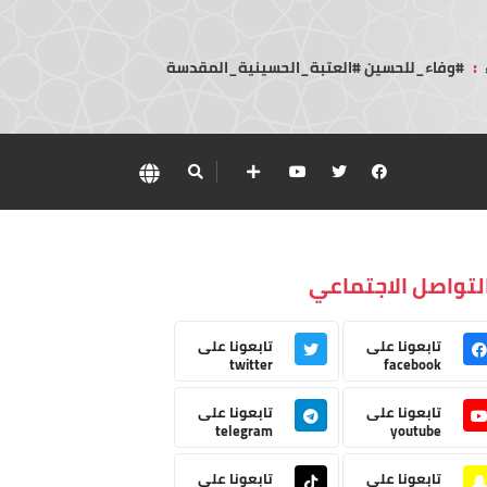
:
#وفاء_للحسين #العتبة_الحسينية_المقدسة
لتواصل الاجتماعي
تابعونا على
تابعونا على
twitter
facebook
تابعونا على
تابعونا على
telegram
youtube
تابعونا على
تابعونا على