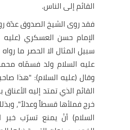
القائم إلى الناس
.
فقد روى الشيخ الصدوق عدّة روا
الإمام حسن العسكري (عليه 
سبيل المثال الا الحصر ما رواه 
عليه السلام ولد فسمّاه محمد
وقال (عليه السلام): "هذا صا
القائم الذي تمتد إليه الأعناق با
خرج فملأها قسطاً وعدلاً
"
، وبذل
السلام) أنْ يمنع تسرّب خبر 