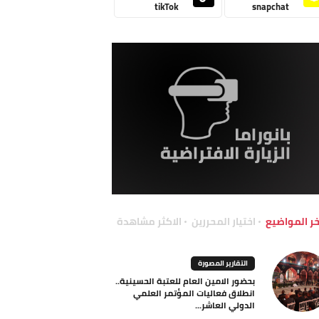
tikTok
snapchat
خر المواضيع
اختيار المحررين
الاكثر مشاهدة
التقارير المصورة
بحضور الامين العام للعتبة الحسينية..
انطلاق فعاليات المؤتمر العلمي
الدولي العاشر...