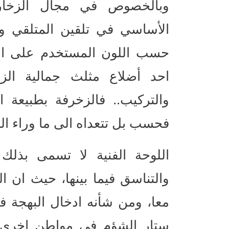
وبالخصوص في مجال الزخارف 
الأساسي في تلقين المتلقي وت
حسب اللون المستخدم على ارض
احد أضلاع مثلث جمالية الز
والتركيب.. فالزخرفة بطبيعة 
فحسب بل تتعداه الى ما وراء ال
اللوحة الفنية لا تسمى بذلك 
والتناسق فيما بينها، حيث ان ال
معا، ومن شأنه ادخال البهجة 
ستار الشؤم في مواطن اخرى،