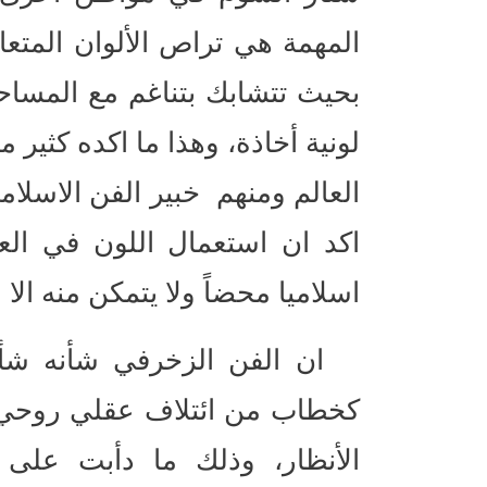
المهمة هي تراص الألوان المتع
بحيث تتشابك بتناغم مع المساحا
لونية أخاذة، وهذا ما اكده كثي
العالم ومنهم خبير الفن الاسلام
اكد ان استعمال اللون في العما
اسلاميا محضاً ولا يتمكن منه الا 
ان الفن الزخرفي شأنه شأن 
كخطاب من ائتلاف عقلي روحي ليك
الأنظار، وذلك ما دأبت على تب