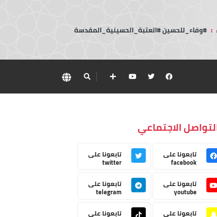
:
#وفاء_للحسين #العتبة_الحسينية_المقدسة
لتواصل الاجتماعي
تابعونا على
تابعونا على
twitter
facebook
تابعونا على
تابعونا على
telegram
youtube
تابعونا على
تابعونا على