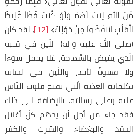
بقوله تعالى يقول تعالى﴿ فَبِمَا رَحْمَةٍ
مِّنَ اللهِ لِنتَ لَهُمْ وَلَوْ كُنتَ فَظّاً غَلِيظَ
الْقَلْبِ لاَنفَضُّواْ مِنْ حَوْلِكَ﴾
[12]
، لقد كان
(صلى الله عليه واله) اللّين في قلبه
الّذي يفيض بالسَّماحة، فلا يحمل سوءاً
ولا قسوةً لأحد، واللّين في لسانه
بكلماته العذبة الّتي تفتح قلوب النّاس
عليه وعلى رسالته
.
بالإضافة الى ذلك
فقد جاء من أجل أن يحطّم كلّ أغلال
الحقد والبغضاء والشرك والكفر