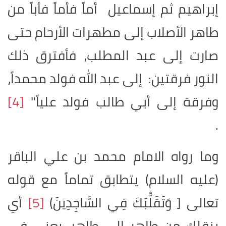
إبراهيم ثم إسماعيل أماً فأماً فأباً من
طاهر الأصلاب إلى مطهرات الأرحام حتى
صارت إلى عبد المطلب، فأفترق ذلك
النور فرقتين: إلى عبد الله فولد محمداً،
وفرقة إلى أبي طالب فولد علياً"
[4]
.
وما رواه الامام محمد بن علي الباقر
(عليه السلام) يتطابق تماماً مع قوله
تعالى
]
وَتَقَلُّبَكَ فِي السَّاجِدِينَ
(
[5]
أي
ينقلك من طاهر إلى طاهر, يعني في