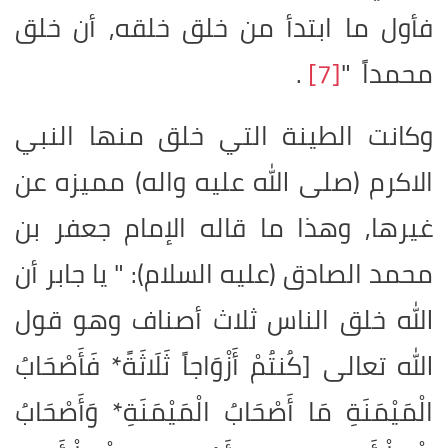
فأول ما ابتدأ من خلق خلقه, أن خلق
محمداً "
[7]
.
وكانت الطينة التي خلق منها النبي
الاكرم (صلى الله عليه واله) مميزه عن
غيرها, وهذا ما قاله الإمام جعفر بن
محمد الصادق (عليه السلام): " يا جابر أن
الله خلق الناس ثلاث أصناف وهو قول
الله تعالى
]
كُنتُمْ أَزْوَاجاً ثَلَاثَةً* فَأَصْحَابُ
الْمَيْمَنَةِ مَا أَصْحَابُ الْمَيْمَنَةِ* وَأَصْحَابُ