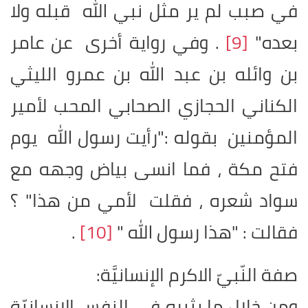
في صبب لم ير مثل نبي الله قبله ولا
بعده"
[9]
. وفي رواية أخرى عن عامر
بن وائله بن عبد الله بن عمرو الليثي
الكناني الحجازي الصحابي المحب لأمير
المؤمنين بقوله :"رأيت رسول الله يوم
فتح مكة ، فما انسى بياض وجهه مع
سواد شعره ، فقلت لأمي من هذا" ؟
فقالت : "هذا رسول الله
"
[10]
.
صفة النّبيّ الاكرم الإنسانيَّة:
ومن خلال ما يثيره في النفس الإنسانيّة