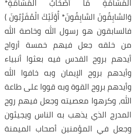
الْمَشْأَمَةِ مَا أَصْحَابُ الْمَشْأَمَةِ*
وَالسَّابِقُونَ السَّابِقُونَ* أُوْلَئِكَ الْمُقَرَّبُونَ
(
فالسابقون هو رسول الله وخاصة الله
من خلقه جعل فيهم خمسة أرواح
أيدهم بروح القدس فيه بعثوا أنبياء
وأيدهم بروح الإيمان وبه خافوا الله
وأيدهم بروح القوة وبه قووا على طاعة
الله، وكرهوا معصيته وجعل فيهم روح
المدرج الذي يذهب به الناس ويجيئون
وجعل في المؤمنين أصحاب الميمنة