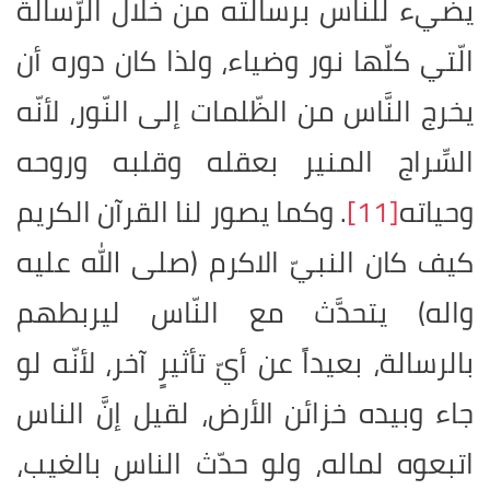
يضيء للنّاس برسالته من خلال الرّسالة
الّتي كلّها نور وضياء، ولذا كان دوره أن
يخرج النَّاس من الظّلمات إلى النّور، لأنّه
السِّراج المنير بعقله وقلبه وروحه
وحياته
[11]
.
وكما يصور لنا القرآن الكريم
كيف كان النبيّ الاكرم (صلى الله عليه
واله) يتحدَّث مع النّاس ليربطهم
بالرسالة، بعيداً عن أيّ تأثيرٍ آخر، لأنّه لو
جاء وبيده خزائن الأرض، لقيل إنَّ الناس
اتبعوه لماله، ولو حدّث الناس بالغيب،