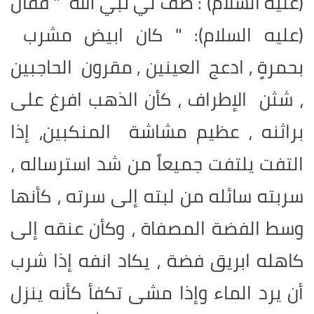
(عليه السلام) : صف لي نبي الله " فقال
(عليه السلام): " كان ابيض مشرب
بحمرةٍ , ادعج العينين , مقرون الحاجبين
، شثن الإطراف ، كأن الذهب افرغ على
براثنه ، عظيم مشاشة المنكبين، إذا
التفت يلتفت جميعاً من شد استرساله ،
سربته سائله من لبته إلى سرته ، كأنها
وسط الفضة المصفاة ، وكأن عنقه إلى
كاهله ابريق فضة ، يكاد انفه إذا شرب
أن يرد الماء وإذا مشى تكفأ كأنه ينزل