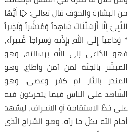
من البشارة والخوف قال تعالى: ﴿يَا أَيُّهَا
النَّبِيُّ إِنَّا أَرْسَلْنَاكَ شَاهِداً وَمُبَشِّراً وَنَذِيراً
* وَدَاعِياً إِلَى اللهِ بِإِذْنِهِ وَسِرَاجاً مُّنِيراً﴾،
فهو الدّاعي إلى الله برسالته، وهو
المبشّر بالجنّة لمن آمن وأطاع، وهو
المنذر بالنّار لم كفر وعصى، وهو
الشّاهد على الناس فيما يتحركون فيه
على خطِّ الاستقامة أو الانحراف، ليشهد
أمام الله بكلّ ما رآه
.
وهو السِّراج الّذي