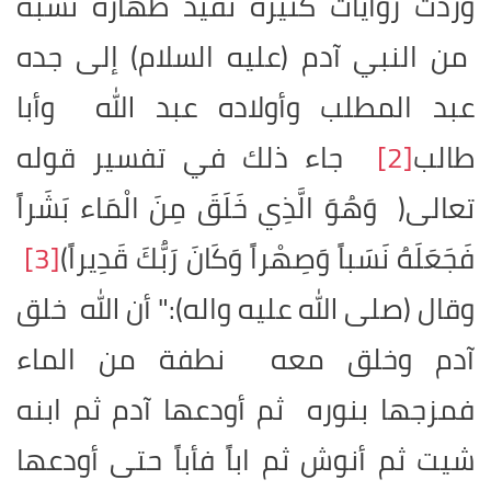
وردت روايات كثيرة تفيد طهارة نسبه
من النبي آدم (عليه السلام) إلى جده
عبد المطلب وأولاده عبد الله وأبا
طالب
[2]
جاء ذلك في تفسير قوله
تعالى
)
وَهُوَ الَّذِي خَلَقَ مِنَ الْمَاء بَشَراً
فَجَعَلَهُ نَسَباً وَصِهْراً وَكَانَ رَبُّكَ قَدِيراً
(
[3]
وقال (صلى الله عليه واله):" أن الله خلق
آدم وخلق معه نطفة من الماء
فمزجها بنوره ثم أودعها آدم ثم ابنه
شيت ثم أنوش ثم اباً فأباً حتى أودعها