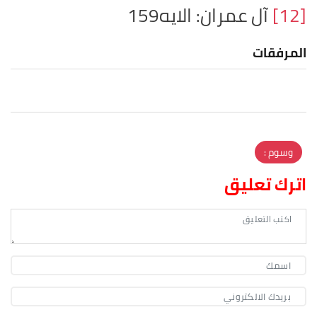
[12]
آل عمران: الايه159
المرفقات
وسوم :
اترك تعليق