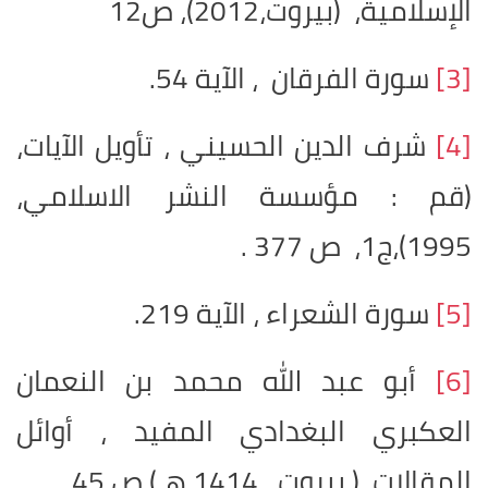
الإسلامية، (بيروت،2012)، ص12
[3]
سورة الفرقان ، الآية 54.
[4]
شرف الدين الحسيني ، تأويل الآيات،
(قم : مؤسسة النشر الاسلامي،
1995)،ج1، ص 377 .
[5]
سورة الشعراء ، الآية 219.
[6]
أبو عبد الله محمد بن النعمان
العكبري البغدادي المفيد ، أوائل
المقالات ،( بيروت , 1414 هـ)،ص 45.