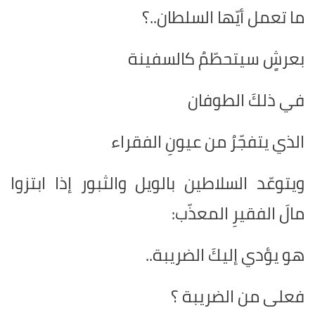
ما تعمل أيّها السلطان..؟
بعرشٍ سيتحطّمُ كالسفينة
في ذلكَ الطوفان
الذي يتفجّرُ من عيونِ الفقراء
ويتوعّد السلاطين بالويل والثبور إذا ابتزوا
مالَ الفقيرِ المعذّب:
هو يؤدي إليكَ الضريبة..
فعلى من الضريبة ؟