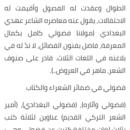
الطوال وعقدت له الفصول وأقيمت له
الاحتفالات, يقول عنه معاصره الشاعر عهدي
البغدادي (مولانا فضولي كامل بكمال
المعرفة, فاضل بفنون الفضائل, لا ندّ له في
بلاغته في اللغات الثلاث. قادر على صنوف
الشعر, ماهر في العروض..).
فضولي في ضمائر الشعراء والكتاب
(فضولي وآثاره), (فضولي البغدادي), (أمير
الشعر التركي القديم) عناوين لثلاثة كتب
بثلاث لغات مختلفة كتبت عن فضولي وهي: