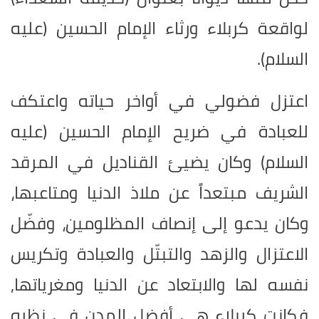
لواقعة كربلاء ورثاء الإمام الحسين (عليه
السلام).
اعتزل فضولي في أواخر حياته واعتكف
للعبادة في ضريح الإمام الحسين (عليه
السلام) وكان يضيئ القناديل في المرقد
الشريف مبتعداً عن ملاذ الدنيا ومتاعبها،
وكان يدعو إلى إنصاف المظلومين، وفضّل
الاعتزال والزهد والتبتّل والعبادة وتكريس
نفسه لها والابتعاد عن الدنيا ومغرياتها,
فكانت كربلاء هي أفضل المدن في نظره