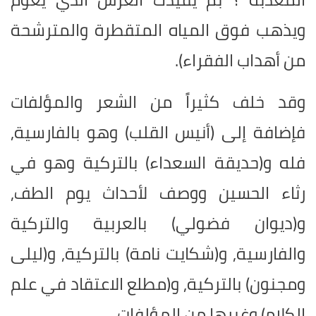
ويذهب فوق المياه المتقطرة والمترشحة
من أهداب الفقراء).
وقد خلف كثيراً من الشعر والمؤلفات
فإضافة إلى (أنيس القلب) وهو بالفارسية,
فله و(حديقة السعداء) بالتركية وهو في
رثاء الحسين ووصف لأحداث يوم الطف,
و(ديوان فضولي) بالعربية والتركية
والفارسية, و(شكايت نامة) بالتركية, و(ليلى
ومجنون) بالتركية, و(مطلع الاعتقاد في علم
الكلام) وغيرها من المؤلفات.