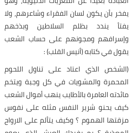
العبادة بعيداً عن المغريات الدنيوية, وهو
يفخر بأن يكون لسان الفقراء وشاعرهم, ولا
يفتأ يندد بظلم السلاطين وبذخهم
وإسرافهم ومجونهم على حساب الشعب
يقول في كتابه (أنيس القلب) :
(الشخص الذي اعتاد على تناول اللحوم
المحمرة والمشويات في كل وجبة ويتخم
مائدته العامرة بالأطايب ينهب أموال الشعب
كيف يحنو شرير النفس مثله على نفوس
مزقتها الهموم ؟ وكيف يتألم على الارواح
المعذبة ؟ بم يفيدك العرش الذي يعوم