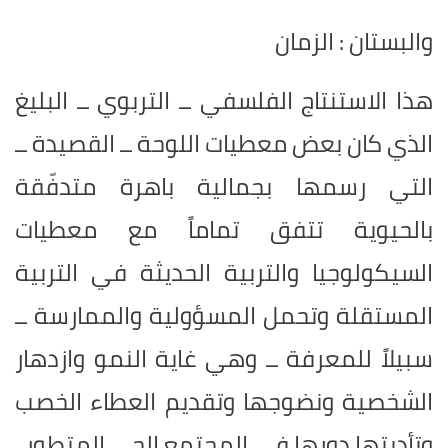
والبستان : الزمان
هذا الاستنتاج الفلسفي ــ التربوي ــ البليغ
الذي كان بعض معطيات اللوحة ــ القصيدة ــ
التي رسمها بجمالية باهرة متدفّقة
بالحيوية تتفق تماماً مع معطيات
السيكولوجيا والتربية الحديثة في التربية
المستقلة وتحمل المسؤولية والممارسة ــ
سبيلاً للمعرفة ــ وهي غاية النمو وازدهار
الشخصية ونضوجها وتقديم العطاء الخصب
وتأديتها دورها في المجتمع الحي المتطور.