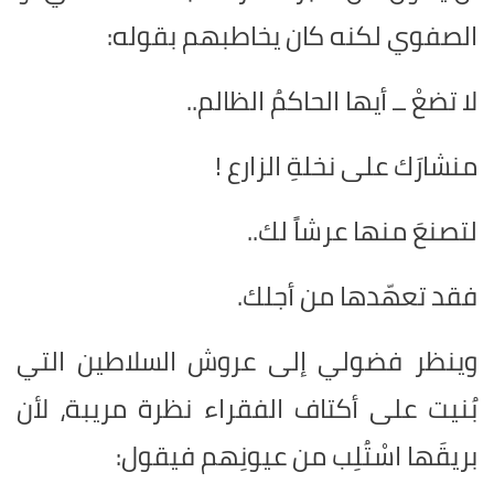
الصفوي لكنه كان يخاطبهم بقوله:
لا تضعْ ــ أيها الحاكمُ الظالم..
منشارَك على نخلةِ الزارع !
لتصنعَ منها عرشاً لك..
فقد تعهّدها من أجلك.
وينظر فضولي إلى عروش السلاطين التي
بُنيت على أكتاف الفقراء نظرة مريبة، لأن
بريقَها اسْتُلِب من عيونِهم فيقول: