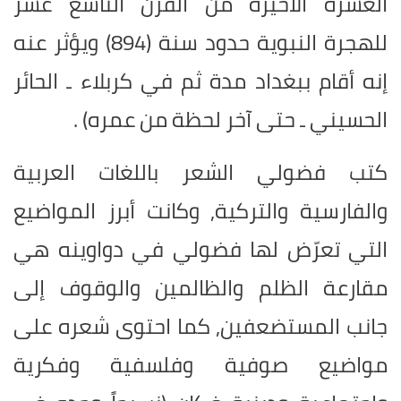
العشرة الأخيرة من القرن التاسع عشر
للهجرة النبوية حدود سنة (894) ويؤثر عنه
إنه أقام ببغداد مدة ثم في كربلاء ـ الحائر
الحسيني ـ حتى آخر لحظة من عمره) .
كتب فضولي الشعر باللغات العربية
والفارسية والتركية, وكانت أبرز المواضيع
التي تعرّض لها فضولي في دواوينه هي
مقارعة الظلم والظالمين والوقوف إلى
جانب المستضعفين, كما احتوى شعره على
مواضيع صوفية وفلسفية وفكرية