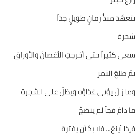
يتعهّد منذُ زمانٍ طويلٍ جداً
شجرة
سعى كثيراً حتى أخرجتِ الأغصانَ والأوراق
ثمّ طلعَ الثمر
وما زالَ يؤتى غذاؤه ويظلّ على الشجرة
ما دامَ فجاً لم ينضجْ
فإذا أينعَ... فلا بدَّ أن يفترقا