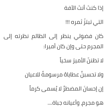
إذا كنتَ أنتَ الآفة
التي تبتزّ ثمره !!!
كان فضولي ينظر إلى الظالم نظرته إلى
المجرم حتى وإن كان أميرا:
لا تظننّ الأميرَ سخياً
ولا تحسبنَّ عطاياهُ مرسومةً للاعيان
إن إحسانَ المضطرِّ لا يُسمى كرماً
هو مجرم، وأعيانه جباة....