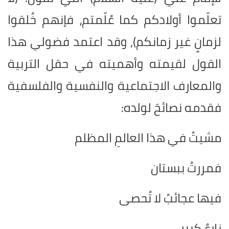
تعلّموا أولادكم كما عُلّمتم، فإنهم خُلقوا
لزمانٍ غير زمانكم), وقد اعتمد فضولي هذا
القول لقيمته وأهميته في حقل التربية
والمعارف الاجتماعية والنفسية والفلسفية
فقدمه نصائحَ لولده:
مشيتُ في هذا العالمِ المظلم
فمررتُ ببستان
فيها عجائبُ لا تُحصى
زارعٌ كبير