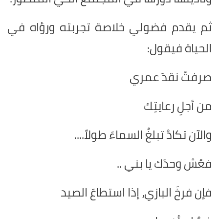
ثم يقدم فضولي خلاصة تجربته ورؤاه في
الحياة فيقول:
صرفتُ نقدَ عمري
من أجلِ رعايتِك
والآن تكادُ تبلغُ السماءَ طولاً....
فعُش وحدَك يا بني ..
فإن فرخَ البازي، إذا استطاعَ الصيد