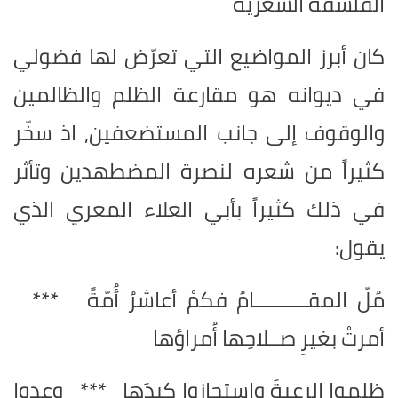
الفلسفة الشعرية
كان أبرز المواضيع التي تعرّض لها فضولي
في ديوانه هو مقارعة الظلم والظالمين
والوقوف إلى جانب المستضعفين, اذ سخّر
كثيراً من شعره لنصرة المضطهدين وتأثر
في ذلك كثيراً بأبي العلاء المعري الذي
يقول:
مُلّ المقــــــــــامُ فكمْ أعاشرُ أُمّةً ***
أمرتْ بغيرِ صــلاحِها أُمراؤها
ظلموا الرعيةَ واستجازوا كيدَها *** وعدوا