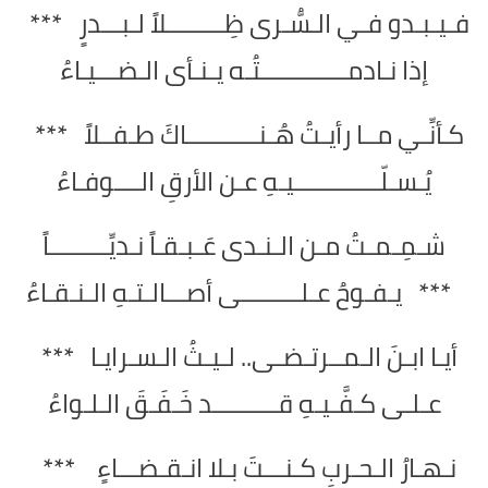
فـيـبـدو فـي الـسُّـرى ظِـــــــــلاً لـبـــدرٍ ***
إذا نـادمـــــــــــــتُـه يـنـأى الـضـــيـاءُ
كـأنِّـي مــا رأيـتُ هُـنـــــــــــاكَ طـفــلاً ***
يُـسـلّـــــــــــــيـهِ عـن الأرقِ الــــوفـاءُ
شـمِـمـتُ مـن الـنـدى عَـبـقـاً نـديِّـــــــــاً
*** يـفـوحُ عـلـــــــــى أصـــالـتـهِ الـنـقـاءُ
أيـا ابـنَ الـمــرتـضـى.. لـيـثُ الـسـرايـا ***
عـلـى كـفَّـيـهِ قــــــــــد خَـفَـقَ الـلـواءُ
نـهـارُ الـحـربِ كـنـــتَ بـلا انـقـضـــاءٍ ***