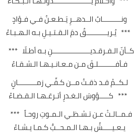
*** وأحـلامٌ يــــــــــــــــــــدوِّنـهـا الـبـكـاءُ
ونــــــــــابُ الــدهــرِ يَـطـعـنُ فـي فـؤادٍ
*** يُـريـــــــــــقُ دمَ الـقـتـيـلِ بـه الـهـبـاءُ
كــأنّ الـفـرقـديــــــــــــــــــــنِ بـه أطـلّا ***
فـأفـــــــــلـقَ مـن مـعـانـيـهـا الـشـقـاءُ
لـكــمْ قـد ذقـتُ مــن كـفِّـي زمــــــــــانٍ
*** كـــــؤوسَ الـغـدرِ أتـرعَـهـا الـقـضـاءُ
فـمــالـتْ عـن تـشـظـي الـمـوتِ روحـاً ***
يـعـيـــــشُ بـهـا الـمـحــبُّ كـمـا يـشـاءُ