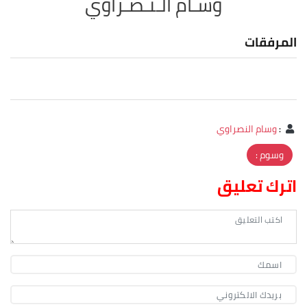
وسـام الـنـصـراوي
المرفقات
:
وسام النصراوي
وسوم :
اترك تعليق