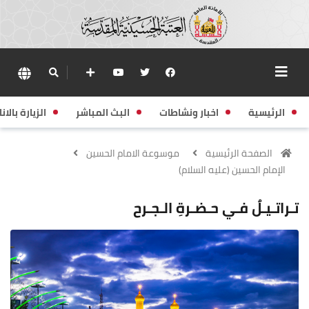
الرئيسية
اخبار ونشاطات
البث المباشر
الزيارة بالانا
الصفحة الرئيسية
موسوعة الامام الحسين
الإمام الحسين (عليه السلام)
تـراتـيـلٌ فـي حـضـرةِ الـجـرح