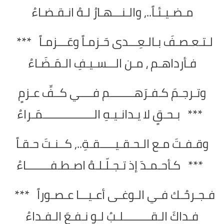
مـضـيـئـاً.., والـنـــهـارُ لـهُ انـقـضـاءُ
لـتـعـصـفَ بـالـعِـــدى حَـزمـاً وعَـــزمـاً ***
فـأرداهـم ، مـن الـــسـيـفِ الـمَـضَـاءُ
وتـرجـمَ كـفـرَهــــــــم فــــي كــفِّ عـزمٍ
*** بـحـقٍ لا يـدانـيـهِ الـــــــــــــــــمَـراءُ
وقـفـتَ مـع الـحـقـيـــــقـةِ.., كــنـتَ حـقـاً
*** كـأحـمـدَ إذ تـجـلّـلـهُ اصـطـفــــــــاءُ
فـجـرحُـك فـي الـوغـى أعـيـــا عـصـوراً ***
فـداكَ الـقـــــــــلـبُ لـو نـفـعَ الـفـداءُ