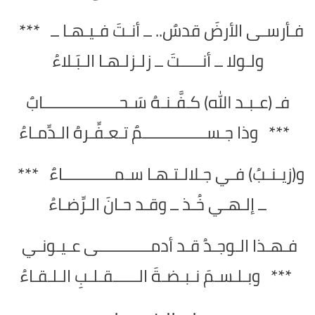
فـأرسـى الأرضَ قدسٌ.. ــ أنـتَ فـيـهـا ــ ***
ولـولا ــ أنـــــتَ ــ زلـزلـهـا الـبَـلاءُ
فـ (عـبـد الله) كـفَّـنـهُ سَـحــــــــــــــــــابٌ
*** وذا جـســـــــــــــــمٌ تـعـفِّـرهُ الـدِّمـاءُ
و(زيـنـبُ) فـي جـلالـتـهـا سـمــــــــــــاءٌ ***
ــ إلـهـي خُـذ ــ وقـد حـانَ الـرِّضـاءُ
فـهـذا الـوجـدُ قـد أدمــــــــــــى عـيـونـي
*** وبـلـسـمَ نـبـضـةَ الــــــقـلـبِ الـلـقـاءُ