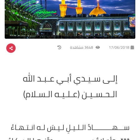
17/06/2018
3648 مشاهدة
إلـى سـيـدي أبـي عـبـد الله
الـحـسـيـن (عـلـيـه الـسـلام)
ســـهــــــــــادُ الـلـيـلِ لـيـسَ لـه انـتـهـاءُ