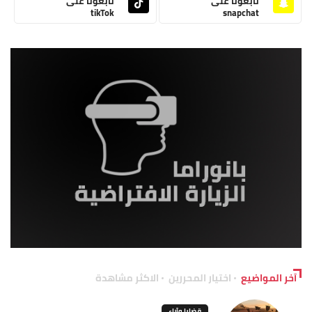
تابعونا على
تابعونا على
tikTok
snapchat
آخر المواضيع
اختيار المحررين
الاكثر مشاهدة
قضايا وآراء