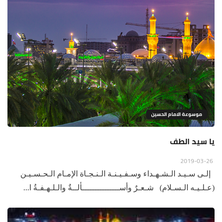
موسوعة الامام الحسين
يا سيد الطف
2019-03-26
إلـى سـيـد الـشـهـداء وسـفـيـنـة الـنـجـاة الإمـام الـحـسـيـن
(عـلـيـه الـسـلام) شـعـرٌ وأســـــــــــــــألــةٌ والـلـهـفـةُ ا...