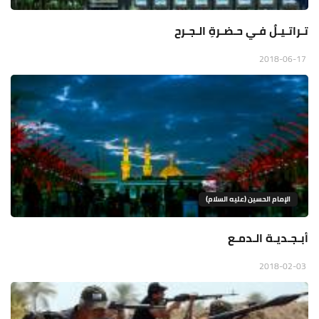
تـراتـيـلٌ فـي حـضـرةِ الـجـرح
2018-06-17
الإمام الحسين (عليه السلام)
أبـجـديـة الـدمـع
2018-02-03