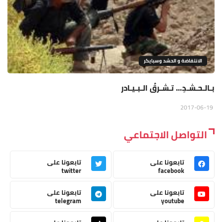
الانتفاضة و الحشد وسبايكر
بـالـحـشـدِ... تـشـرقُ الـبـيـادر
2017-06-19
التواصل الاجتماعي
تابعونا على
تابعونا على
twitter
facebook
تابعونا على
تابعونا على
telegram
youtube