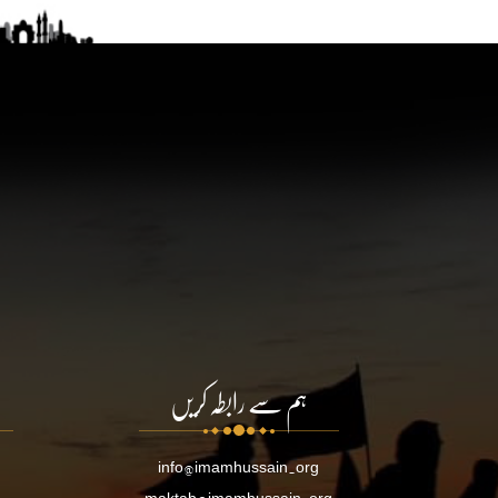
ہم سے رابطہ کریں
info@imamhussain.org
maktab@imamhussain.org