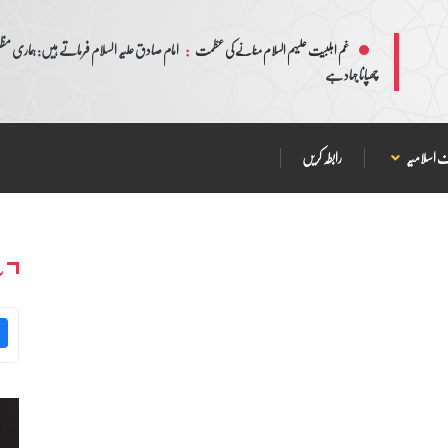
:
امام صادق علیہ السلام فرماتے ہیں: ہماری مظلم
غم اہلبیت علیہم السلام منانے کی عظمت
چھپانا جہاد ہے
 اسلامیہ
رابطہ کریں
س