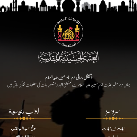
ڈیجیٹل رسائی حرم امام حسین علیہ السلام
یہاں حرم مطہر حضرت امام حسین علیہ السلام سے متعلق اخبار و منصوبہ جات کی معلومات نشر کی جاتی ہیں
سروسز
ابواب رئيسية
نیابت میں زیارت
موقع السيد السيستاني
براہ راست
ديوان الوقف الشيعي