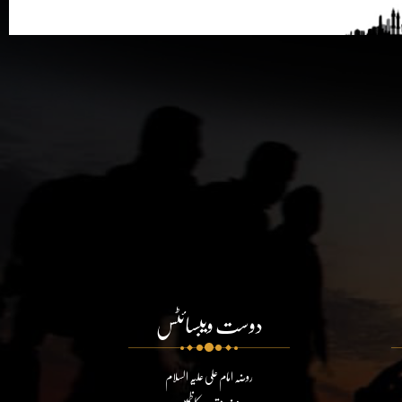
دوست ویبسائٹس
روضہ امام علی علیہ السلام
روضہ مقدسہ کاظمین