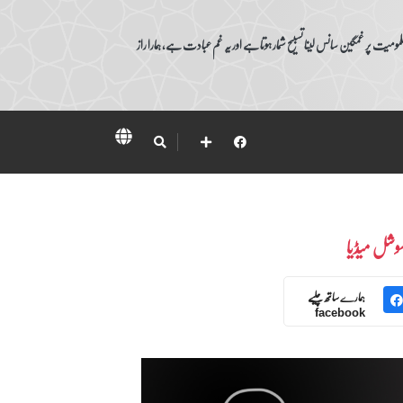
ومیت پر غمگین سانس لینا تسبیح شمار ہوتا ہے اور یہ غم عبادت ہے، ہمارا راز
وشل میڈیا
ہمارے ساتھ چلیے
facebook