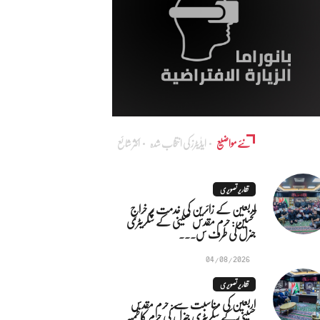
نئے مواضیع
ایڈٰیٹرز کی انتخاب شدہ
اکثر شائع
تقاریر تصویری
اربعین کے زائرین کی خدمت پر خراجِ
تحسین: حرم مقدس حسینی کے سکریٹری
جنرل کی طرف س...
04/08/2026
تقاریر تصویری
اربعین کی مناسبت سے: حرم مقدس
حسینی کے سکریٹری جنرل کی حرم کاظمیہ