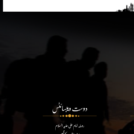
دوست ویبسائٹس
روضہ امام علی علیہ السلام
روضہ مقدسہ کاظمین