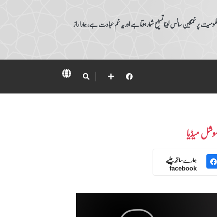
ومیت پر غمگین سانس لینا تسبیح شمار ہوتا ہے اور یہ غم عبادت ہے، ہمارا راز
وشل میڈیا
ہمارے ساتھ چلیے
facebook