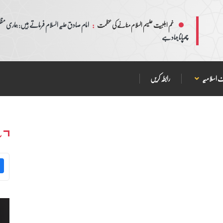
:
امام صادق علیہ السلام فرماتے ہیں: ہماری مظلم
غم اہلبیت علیہم السلام منانے کی عظمت
چھپانا جہاد ہے
 اسلامیہ
رابطہ کریں
س