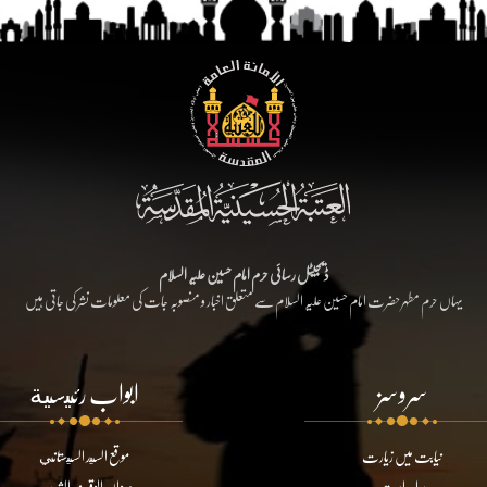
ڈیجیٹل رسائی حرم امام حسین علیہ السلام
یہاں حرم مطہر حضرت امام حسین علیہ السلام سے متعلق اخبار و منصوبہ جات کی معلومات نشر کی جاتی ہیں
سروسز
ابواب رئيسية
نیابت میں زیارت
موقع السيد السيستاني
براہ راست
ديوان الوقف الشيعي