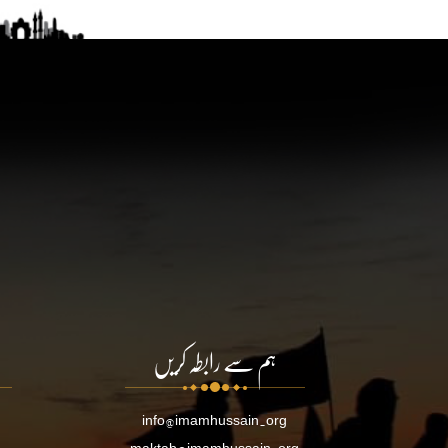
ہم سے رابطہ کریں
info@imamhussain.org
maktab@imamhussain.org