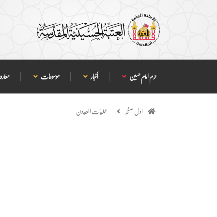
حرم امام حسین
أخبار
موسوعات
معارف
اول صفحہ
عمليات العيون