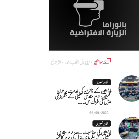
نئے مواضیع
ایڈٰیٹرز کی انتخاب شدہ
اکثر شائع
تقاریر تصویری
اربعین کے زائرین کی خدمت پر خراجِ
تحسین: حرم مقدس حسینی کے سکریٹری
جنرل کی طرف س...
04/08/2026
تقاریر تصویری
اربعین کی مناسبت سے: حرم مقدس
حسینی کے سکریٹری جنرل کی حرم کاظمیہ