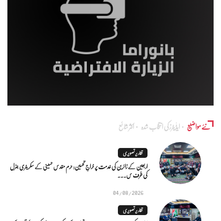
نئے مواضیع
ایڈٰیٹرز کی انتخاب شدہ
اکثر شائع
تقاریر تصویری
اربعین کے زائرین کی خدمت پر خراجِ تحسین: حرم مقدس حسینی کے سکریٹری جنرل
کی طرف س...
04/08/2026
تقاریر تصویری