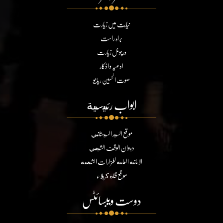
نیابت میں زیارت
براہ راست
ورچوئل زیارت
ادعیہ و اذکار
صوت الحسین ریڈیو
ابواب رئيسية
موقع السيد السيستاني
ديوان الوقف الشيعي
الامانة العامة للمزارات الشيعية
موقع قناة كربلاء
دوست ویبسائٹس