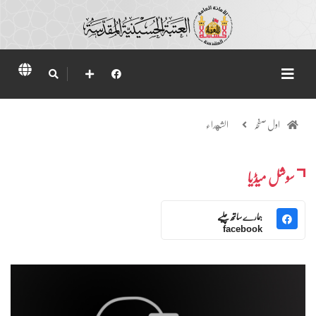
اول صفحہ
الشهداء
سوشل میڈیا
ہمارے ساتھ چلیے
facebook