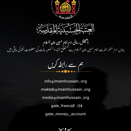
ڈیجیٹل رسائی حرم امام حسین علیہ السلام
یہاں حرم مطہر حضرت امام حسین علیہ السلام سے متعلق اخبار و منصوبہ جات کی معلومات نشر کی جاتی ہیں
ہم سے رابطہ کریں
info@imamhussain.org
maktab@imamhussain.org
media@imamhussain.org
gate.freecall
174
gate.money_account
سروسز