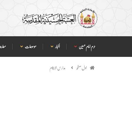
حرم امام حسین
أخبار
موسوعات
معارف
اول صفحہ
مدارس الايتام