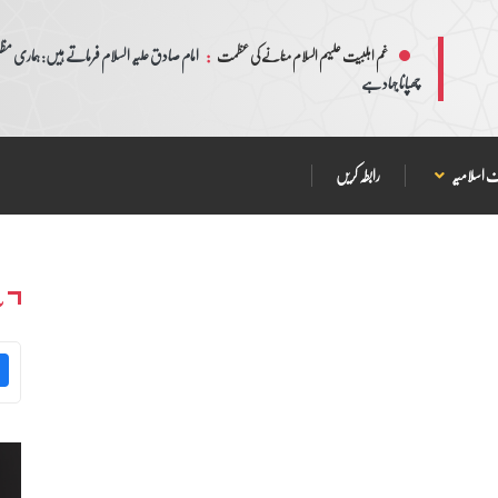
:
امام صادق علیہ السلام فرماتے ہیں: ہماری مظلم
غم اہلبیت علیہم السلام منانے کی عظمت
چھپانا جہاد ہے
 اسلامیہ
رابطہ کریں
س