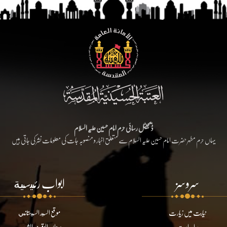
ڈیجیٹل رسائی حرم امام حسین علیہ السلام
یہاں حرم مطہر حضرت امام حسین علیہ السلام سے متعلق اخبار و منصوبہ جات کی معلومات نشر کی جاتی ہیں
سروسز
ابواب رئيسية
نیابت میں زیارت
موقع السيد السيستاني
براہ راست
ديوان الوقف الشيعي