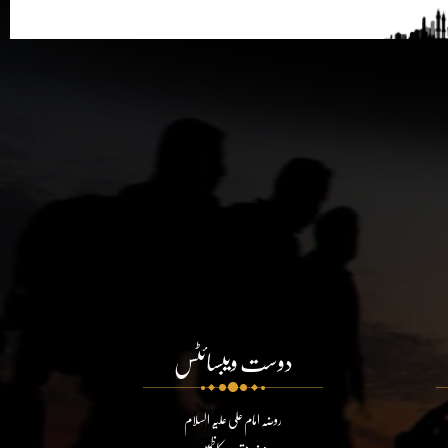
دوست ویبسائٹس
روضہ امام علی علیہ السلام
روضہ مقدسہ کاظمین