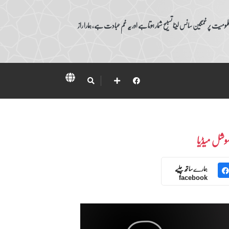
ومیت پر غمگین سانس لینا تسبیح شمار ہوتا ہے اور یہ غم عبادت ہے، ہمارا راز
وشل میڈیا
ہمارے ساتھ چلیے
facebook