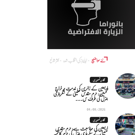
نئے مواضیع
ایڈٰیٹرز کی انتخاب شدہ
اکثر شائع
تقاریر تصویری
اربعین کے زائرین کی خدمت پر خراجِ
تحسین: حرم مقدس حسینی کے سکریٹری
جنرل کی طرف س...
04/08/2026
تقاریر تصویری
اربعین کی مناسبت سے: حرم مقدس
حسینی کے سکریٹری جنرل کی حرم کاظمیہ