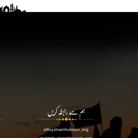
ہم سے رابطہ کریں
info@imamhussain.org
maktab@imamhussain.org