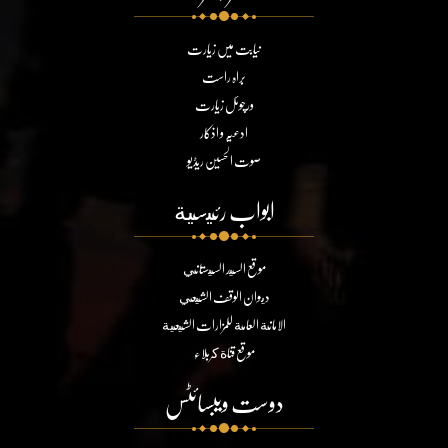
نیابت میں زیارت
براہ راست
ورچوئل زیارت
ادعیہ و اذکار
صوت الحسین ریڈیو
ابواب رئيسية
موقع السيد السيستاني
ديوان الوقف الشيعي
الامانة العامة للمزارات الشيعية
موقع قناة كربلاء
دوست ویبسائٹس