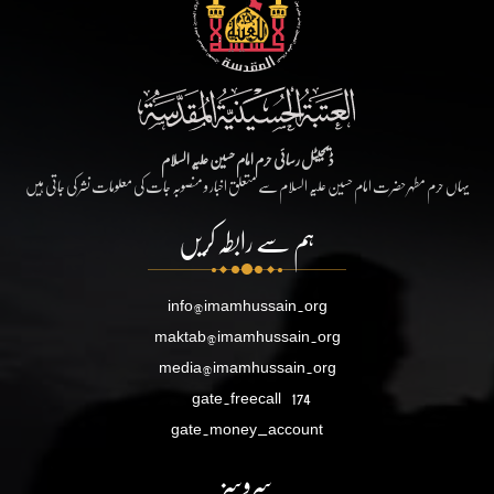
ڈیجیٹل رسائی حرم امام حسین علیہ السلام
یہاں حرم مطہر حضرت امام حسین علیہ السلام سے متعلق اخبار و منصوبہ جات کی معلومات نشر کی جاتی ہیں
ہم سے رابطہ کریں
info@imamhussain.org
maktab@imamhussain.org
media@imamhussain.org
gate.freecall
174
gate.money_account
سروسز