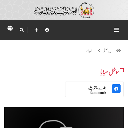
اول صفحہ
المياه
سوشل میڈیا
ہمارے ساتھ چلیے
facebook