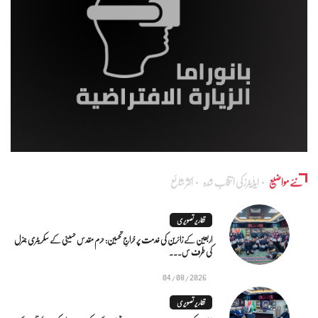
نئے مواضیع
ایڈٰیٹرز کی انتخاب شدہ
اکثر شائع
تقاریر تصویری
اربعین کے زائرین کی خدمت پر خراجِ تحسین: حرم مقدس حسینی کے سکریٹری جنرل
کی طرف س...
04/08/2026
تقاریر تصویری