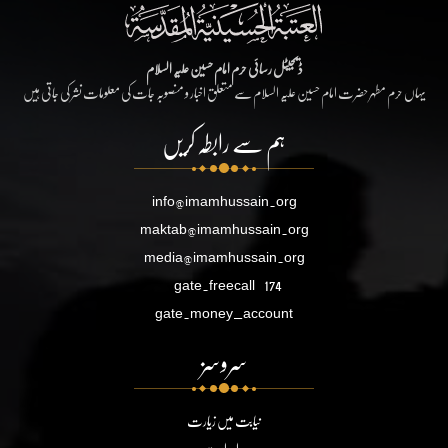
ڈیجیٹل رسائی حرم امام حسین علیہ السلام
یہاں حرم مطہر حضرت امام حسین علیہ السلام سے متعلق اخبار و منصوبہ جات کی معلومات نشر کی جاتی ہیں
ہم سے رابطہ کریں
info@imamhussain.org
maktab@imamhussain.org
media@imamhussain.org
gate.freecall
174
gate.money_account
سروسز
نیابت میں زیارت