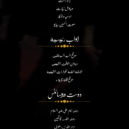
براہ راست
ورچوئل زیارت
ادعیہ و اذکار
صوت الحسین ریڈیو
ابواب رئيسية
موقع السيد السيستاني
ديوان الوقف الشيعي
الامانة العامة للمزارات الشيعية
موقع قناة كربلاء
دوست ویبسائٹس
روضہ امام علی علیہ السلام
روضہ مقدسہ کاظمین
حرم مقدس رضوی