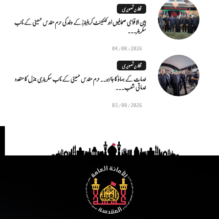
تقاریر تصویری
بین الاقوامی صحافیوں اور کنٹینٹ کریئیٹرز کے وفد کی حرم مقدس حسینی کے نائب
سکریٹر...
04/08/2026
تقاریر تصویری
خدمات کے بہاؤ کا جائزہ.. حرم مقدس حسینی کے نائب سکریٹری جنرل کا متعدد
خدماتی شعب...
03/08/2026