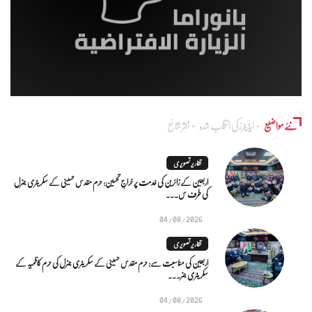
نئے مواضیع
ایڈٰیٹرز کی انتخاب شدہ
اکثر شائع
تقاریر تصویری
اربعین کے زائرین کی خدمت پر خراجِ تحسین: حرم مقدس حسینی کے سکریٹری جنرل
کی طرف س...
04/08/2026
تقاریر تصویری
اربعین کی مناسبت سے: حرم مقدس حسینی کے سکریٹری جنرل کی حرم کاظمیہ کے
سکریٹری جنر...
04/08/2026