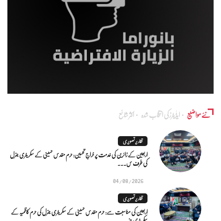
نئے مواضیع
ایڈٰیٹرز کی انتخاب شدہ
اکثر شائع
تقاریر تصویری
اربعین کے زائرین کی خدمت پر خراجِ تحسین: حرم مقدس حسینی کے سکریٹری جنرل
کی طرف س...
04/08/2026
تقاریر تصویری
اربعین کی مناسبت سے: حرم مقدس حسینی کے سکریٹری جنرل کی حرم کاظمیہ کے
سکریٹری جنر...