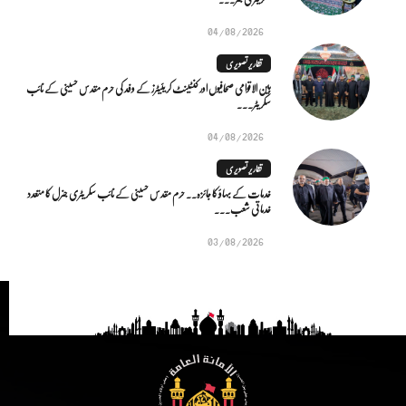
04/08/2026
تقاریر تصویری
بین الاقوامی صحافیوں اور کنٹینٹ کریئیٹرز کے وفد کی حرم مقدس حسینی کے نائب
سکریٹر...
04/08/2026
تقاریر تصویری
خدمات کے بہاؤ کا جائزہ.. حرم مقدس حسینی کے نائب سکریٹری جنرل کا متعدد
خدماتی شعب...
03/08/2026