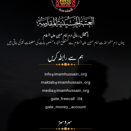
ڈیجیٹل رسائی حرم امام حسین علیہ السلام
یہاں حرم مطہر حضرت امام حسین علیہ السلام سے متعلق اخبار و منصوبہ جات کی معلومات نشر کی جاتی ہیں
ہم سے رابطہ کریں
info@imamhussain.org
maktab@imamhussain.org
media@imamhussain.org
gate.freecall
174
gate.money_account
سروسز