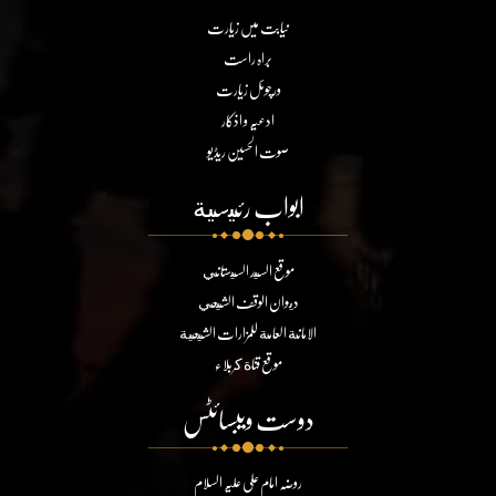
نیابت میں زیارت
براہ راست
ورچوئل زیارت
ادعیہ و اذکار
صوت الحسین ریڈیو
ابواب رئيسية
موقع السيد السيستاني
ديوان الوقف الشيعي
الامانة العامة للمزارات الشيعية
موقع قناة كربلاء
دوست ویبسائٹس
روضہ امام علی علیہ السلام