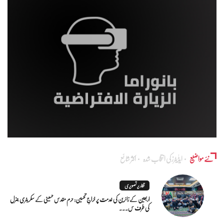
نئے مواضیع
ایڈٰیٹرز کی انتخاب شدہ
اکثر شائع
تقاریر تصویری
اربعین کے زائرین کی خدمت پر خراجِ تحسین: حرم مقدس حسینی کے سکریٹری جنرل
کی طرف س...