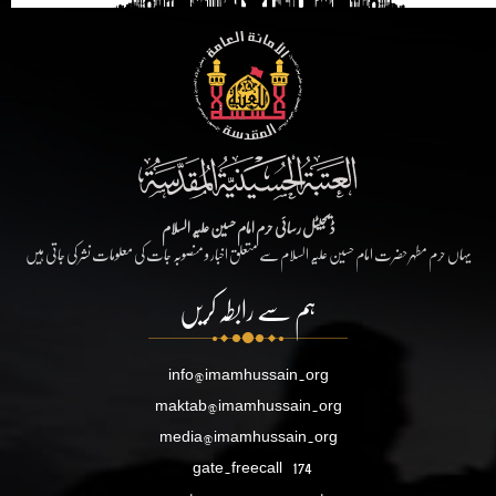
ڈیجیٹل رسائی حرم امام حسین علیہ السلام
یہاں حرم مطہر حضرت امام حسین علیہ السلام سے متعلق اخبار و منصوبہ جات کی معلومات نشر کی جاتی ہیں
ہم سے رابطہ کریں
info@imamhussain.org
maktab@imamhussain.org
media@imamhussain.org
gate.freecall
174