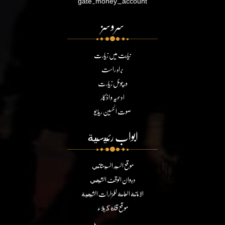
gate.money_account
سروسز
نیابت میں زیارت
براہ راست
ورچوئل زیارت
ادعیہ و اذکار
صوت الحسین ریڈیو
ابواب رئيسية
موقع السيد السيستاني
ديوان الوقف الشيعي
الامانة العامة للمزارات الشيعية
موقع قناة كربلاء