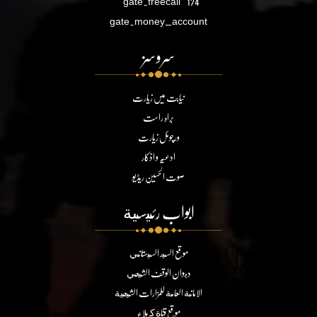
gate.freecall
174
gate.money_account
سروسز
نیابت میں زیارت
براہ راست
ورچوئل زیارت
ادعیہ و اذکار
صوت الحسین ریڈیو
ابواب رئيسية
موقع السيد السيستاني
ديوان الوقف الشيعي
الامانة العامة للمزارات الشيعية
موقع قناة كربلاء