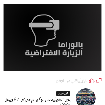
نئے مواضیع
ایڈٰیٹرز کی انتخاب شدہ
اکثر شائع
تقاریر تصویری
اربعین کے زائرین کی خدمت پر خراجِ تحسین: حرم مقدس حسینی کے سکریٹری جنرل
کی طرف س...