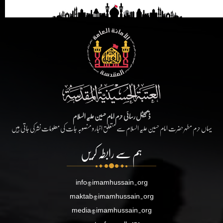
ڈیجیٹل رسائی حرم امام حسین علیہ السلام
یہاں حرم مطہر حضرت امام حسین علیہ السلام سے متعلق اخبار و منصوبہ جات کی معلومات نشر کی جاتی ہیں
ہم سے رابطہ کریں
info@imamhussain.org
maktab@imamhussain.org
media@imamhussain.org