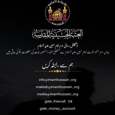
ڈیجیٹل رسائی حرم امام حسین علیہ السلام
یہاں حرم مطہر حضرت امام حسین علیہ السلام سے متعلق اخبار و منصوبہ جات کی معلومات نشر کی جاتی ہیں
ہم سے رابطہ کریں
info@imamhussain.org
maktab@imamhussain.org
media@imamhussain.org
gate.freecall
174
gate.money_account