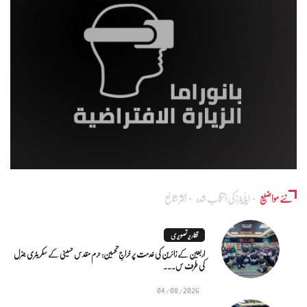
نئے مواضیع
ایڈٰیٹرز کی انتخاب شدہ
اکثر شائع
تقاریر تصویری
اربعین کے زائرین کی خدمت پر خراجِ تحسین: حرم مقدس حسینی کے سکریٹری جنرل
کی طرف س...
04/08/2026