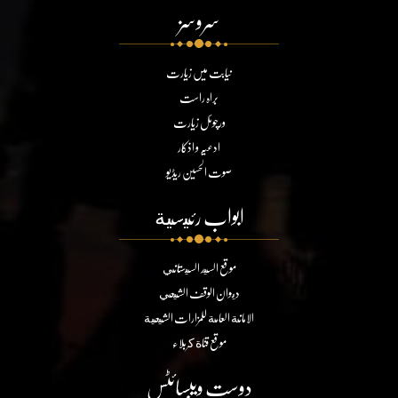
سروسز
نیابت میں زیارت
براہ راست
ورچوئل زیارت
ادعیہ و اذکار
صوت الحسین ریڈیو
ابواب رئيسية
موقع السيد السيستاني
ديوان الوقف الشيعي
الامانة العامة للمزارات الشيعية
موقع قناة كربلاء
دوست ویبسائٹس