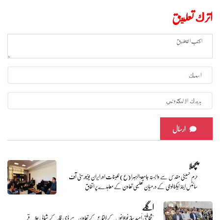
اترك تعليق
ارسال
پچھلا
حرم حسینی مقدس سے وابستہ جامعۃ الزہرا (ع) للبنات اور ایران یونیورسٹی آف
سائنس اینڈ ٹیکنالوجی کے درمیان تعلیمی تعاون کے معاہدے پر اتفاق
اگلے
"ثقافتی اُمید ساز نوجوانوں کے اجتماع کے تعاون سے ذی قار کے شمالی علاقے