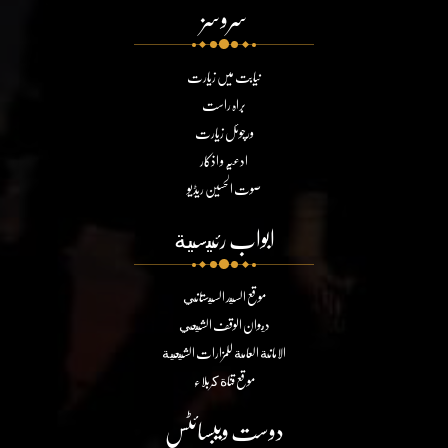
سروسز
نیابت میں زیارت
براہ راست
ورچوئل زیارت
ادعیہ و اذکار
صوت الحسین ریڈیو
ابواب رئيسية
موقع السيد السيستاني
ديوان الوقف الشيعي
الامانة العامة للمزارات الشيعية
موقع قناة كربلاء
دوست ویبسائٹس