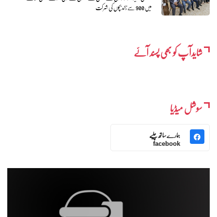
میں 900 سے زائد بچوں کی شرکت
شایدآپ کو بھی پسند آئے
سوشل میڈیا
ہمارے ساتھ چلیے
facebook