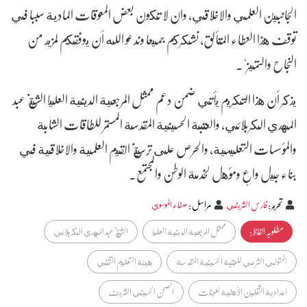
الجانبين العلمي والاخلاقي، وان لا تكون بعض المعوقات المادية سببا في
توقف هذا العطاء المتألق، نشكركم جميعا وندعو الله أن يوفقكم لمزيد من
النجاح والتميز".
يذكر أن هذا التكريم يأتي ضمن دعم ممثل المرجعية الدينية العليا الشيخ عبد
المهدي الكربلائي، والعتبة الحسينية المقدسة المستمر للطاقات الشابة
والمؤسسات التعليمية، والحرص على ترسيخ القيم العلمية والاخلاقية في
بناء جيل واعٍ ومؤهل لخدمة الوطن والمجتمع.
تحرير
:
فارس الشريفي
مراسل
:
صفاء الموسوي
مطلوبہ الفاظ :
ممثل المرجعية الدينية العليا
الشيخ عبد المهدي الكربلائي
المتولي الشرعي للعتبة الحسينية المقدسة
هيئة التعليم التقني
اعدادية الثقلين الأهلية للبنات
الصحن الحسيني الشريف