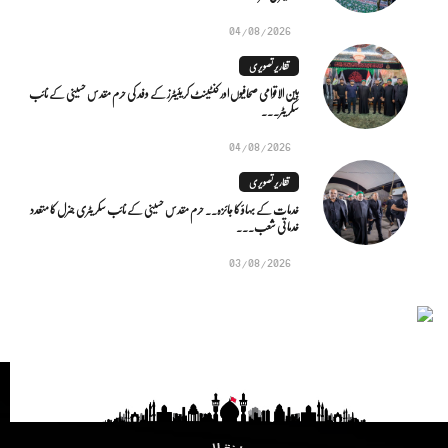
04/08/2026
تقاریر تصویری
بین الاقوامی صحافیوں اور کنٹینٹ کریئیٹرز کے وفد کی حرم مقدس حسینی کے نائب
سکریٹر...
04/08/2026
تقاریر تصویری
خدمات کے بہاؤ کا جائزہ.. حرم مقدس حسینی کے نائب سکریٹری جنرل کا متعدد
خدماتی شعب...
03/08/2026