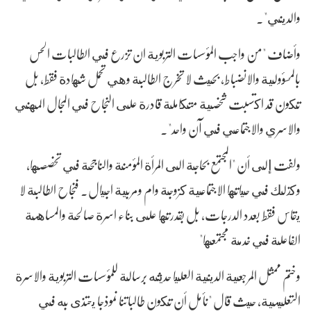
والديني".
وأضاف "من واجب المؤسسات التربوية ان تزرع في الطالبات الحس
بالمسؤولية والانضباط، بحيث لا تخرج الطالبة وهي تحمل شهادة فقط، بل
تكون قد اكتسبت شخصية متكاملة قادرة على النجاح في المجال المهني
والاسري والاجتماعي في آن واحد".
ولفت إلى أن "المجتمع بحاجة الى المرأة المؤمنة والناجحة في تخصصها،
وكذلك في حياتها الاجتماعية كزوجة وام ومربية اجيال. فنجاح الطالبة لا
يقاس فقط بعدد الدرجات، بل بقدرتها على بناء اسرة صالحة والمساهمة
الفاعلة في خدمة مجتمعها"
وختم ممثل المرجعية الدينية العليا حديثه برسالة للمؤسسات التربوية والاسرة
التعليمية، حيث قال "نأمل أن تكون طالباتنا نموذجا يحتذى به في