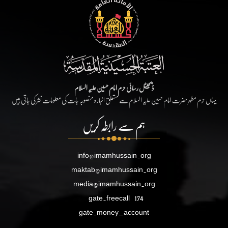
ڈیجیٹل رسائی حرم امام حسین علیہ السلام
یہاں حرم مطہر حضرت امام حسین علیہ السلام سے متعلق اخبار و منصوبہ جات کی معلومات نشر کی جاتی ہیں
ہم سے رابطہ کریں
info@imamhussain.org
maktab@imamhussain.org
media@imamhussain.org
gate.freecall
174
gate.money_account