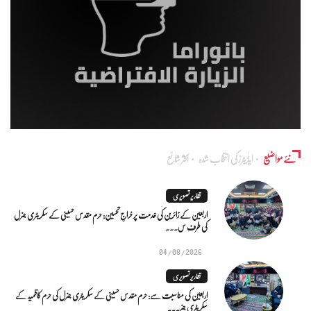
نئے مواضیع
ایڈٰیٹرز کی انتخاب شدہ
اکثر شائع
تقاریر تصویری
اربعین کے زائرین کی خدمت پر خراجِ تحسین: حرم مقدس حسینی کے سکریٹری جنرل
کی طرف س...
04/08/2026
تقاریر تصویری
اربعین کی مناسبت سے: حرم مقدس حسینی کے سکریٹری جنرل کی حرم کاظمیہ کے
سکریٹری جنر...