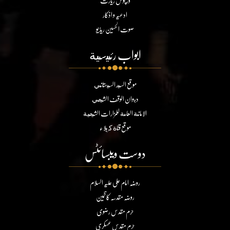
ورچوئل زیارت
ادعیہ و اذکار
صوت الحسین ریڈیو
ابواب رئيسية
موقع السيد السيستاني
ديوان الوقف الشيعي
الامانة العامة للمزارات الشيعية
موقع قناة كربلاء
دوست ویبسائٹس
روضہ امام علی علیہ السلام
روضہ مقدسہ کاظمین
حرم مقدس رضوی
حرم مقدس عسکری