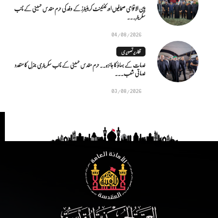
بین الاقوامی صحافیوں اور کنٹینٹ کریئیٹرز کے وفد کی حرم مقدس حسینی کے نائب
سکریٹر...
04/08/2026
تقاریر تصویری
خدمات کے بہاؤ کا جائزہ.. حرم مقدس حسینی کے نائب سکریٹری جنرل کا متعدد
خدماتی شعب...
03/08/2026