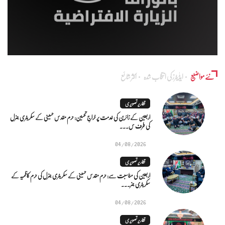
نئے مواضیع
ایڈٰیٹرز کی انتخاب شدہ
اکثر شائع
تقاریر تصویری
اربعین کے زائرین کی خدمت پر خراجِ تحسین: حرم مقدس حسینی کے سکریٹری جنرل
کی طرف س...
04/08/2026
تقاریر تصویری
اربعین کی مناسبت سے: حرم مقدس حسینی کے سکریٹری جنرل کی حرم کاظمیہ کے
سکریٹری جنر...
04/08/2026
تقاریر تصویری