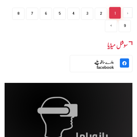
8
7
6
5
4
3
2
1
‹
›
9
سوشل میڈیا
ہمارے ساتھ چلیے
facebook