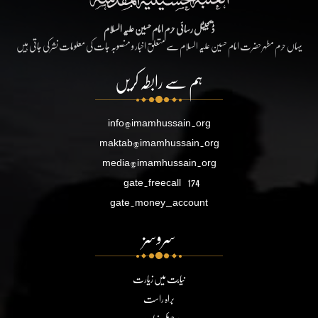
ڈیجیٹل رسائی حرم امام حسین علیہ السلام
یہاں حرم مطہر حضرت امام حسین علیہ السلام سے متعلق اخبار و منصوبہ جات کی معلومات نشر کی جاتی ہیں
ہم سے رابطہ کریں
info@imamhussain.org
maktab@imamhussain.org
media@imamhussain.org
gate.freecall
174
gate.money_account
سروسز
نیابت میں زیارت
براہ راست