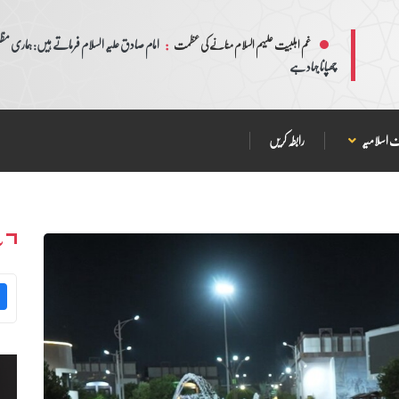
:
امام صادق علیہ السلام فرماتے ہیں: ہماری مظلم
غم اہلبیت علیہم السلام منانے کی عظمت
چھپانا جہاد ہے
 اسلامیہ
رابطہ کریں
س