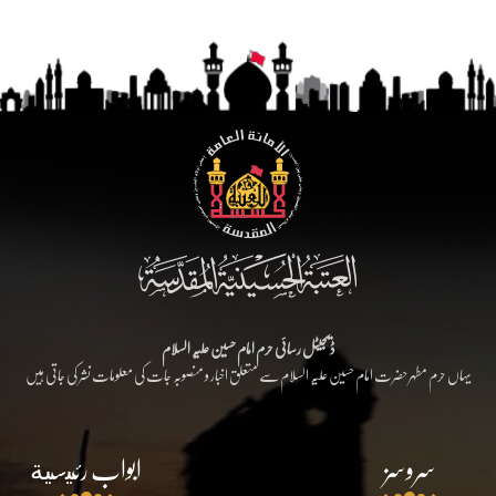
ڈیجیٹل رسائی حرم امام حسین علیہ السلام
یہاں حرم مطہر حضرت امام حسین علیہ السلام سے متعلق اخبار و منصوبہ جات کی معلومات نشر کی جاتی ہیں
سروسز
ابواب رئيسية