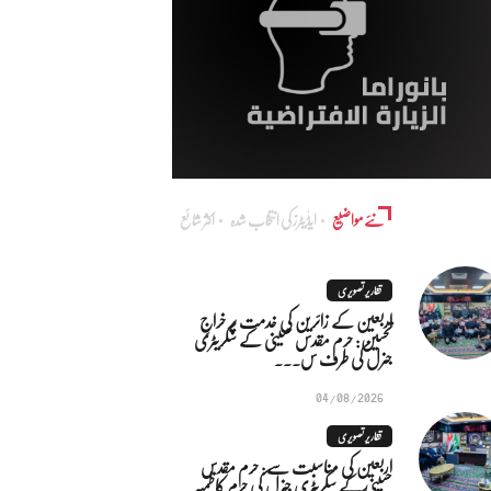
نئے مواضیع
ایڈٰیٹرز کی انتخاب شدہ
اکثر شائع
تقاریر تصویری
اربعین کے زائرین کی خدمت پر خراجِ
تحسین: حرم مقدس حسینی کے سکریٹری
جنرل کی طرف س...
04/08/2026
تقاریر تصویری
اربعین کی مناسبت سے: حرم مقدس
حسینی کے سکریٹری جنرل کی حرم کاظمیہ