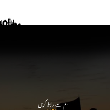
ہم سے رابطہ کریں