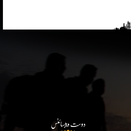
دوست ویبسائٹس