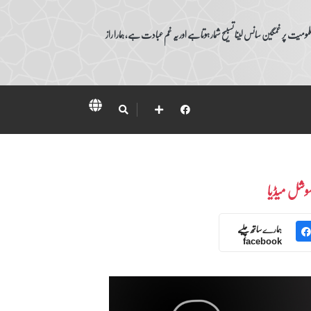
ومیت پر غمگین سانس لینا تسبیح شمار ہوتا ہے اور یہ غم عبادت ہے، ہمارا راز
وشل میڈیا
ہمارے ساتھ چلیے
facebook