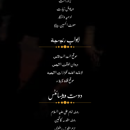
براہ راست
ورچوئل زیارت
ادعیہ و اذکار
صوت الحسین ریڈیو
ابواب رئيسية
موقع السيد السيستاني
ديوان الوقف الشيعي
الامانة العامة للمزارات الشيعية
موقع قناة كربلاء
دوست ویبسائٹس
روضہ امام علی علیہ السلام
روضہ مقدسہ کاظمین
حرم مقدس رضوی