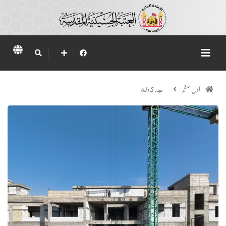
اول صفحہ
حيدر كردلة