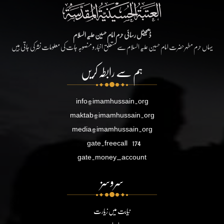
ڈیجیٹل رسائی حرم امام حسین علیہ السلام
یہاں حرم مطہر حضرت امام حسین علیہ السلام سے متعلق اخبار و منصوبہ جات کی معلومات نشر کی جاتی ہیں
ہم سے رابطہ کریں
info@imamhussain.org
maktab@imamhussain.org
media@imamhussain.org
gate.freecall
174
gate.money_account
سروسز
نیابت میں زیارت