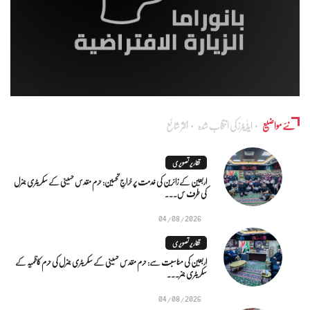
نئے مواضیع
ایڈٰیٹرز کی انتخاب شدہ
اکثر شائع
تقاریر تصویری
اربعین کے زائرین کی خدمت پر خراجِ تحسین: حرم مقدس حسینی کے سکریٹری جنرل
کی طرف س...
04/08/2026
تقاریر تصویری
اربعین کی مناسبت سے: حرم مقدس حسینی کے سکریٹری جنرل کی حرم کاظمیہ کے
سکریٹری جنر...
04/08/2026