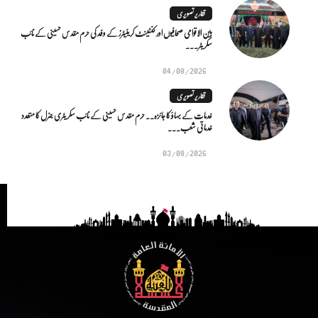
تقاریر تصویری
بین الاقوامی صحافیوں اور کنٹینٹ کریئیٹرز کے وفد کی حرم مقدس حسینی کے نائب
سکریٹر...
04/08/2026
تقاریر تصویری
خدمات کے بہاؤ کا جائزہ.. حرم مقدس حسینی کے نائب سکریٹری جنرل کا متعدد
خدماتی شعب...
03/08/2026