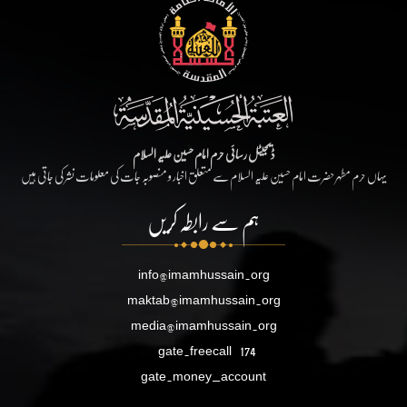
ڈیجیٹل رسائی حرم امام حسین علیہ السلام
یہاں حرم مطہر حضرت امام حسین علیہ السلام سے متعلق اخبار و منصوبہ جات کی معلومات نشر کی جاتی ہیں
ہم سے رابطہ کریں
info@imamhussain.org
maktab@imamhussain.org
media@imamhussain.org
gate.freecall
174
gate.money_account