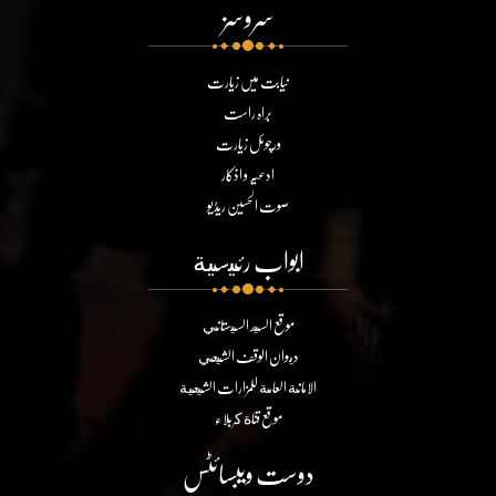
سروسز
نیابت میں زیارت
براہ راست
ورچوئل زیارت
ادعیہ و اذکار
صوت الحسین ریڈیو
ابواب رئيسية
موقع السيد السيستاني
ديوان الوقف الشيعي
الامانة العامة للمزارات الشيعية
موقع قناة كربلاء
دوست ویبسائٹس