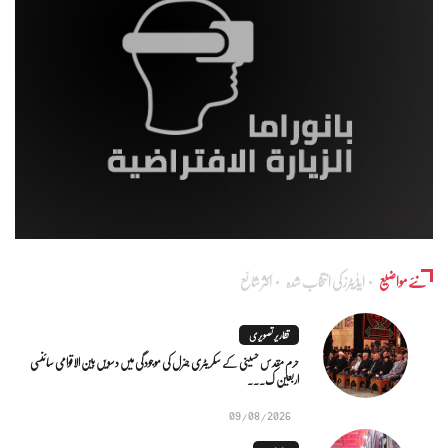
نئے مواضیع
ایڈٰیٹرز کی انتخاب شدہ
اکثر شائع
تقاریر تصویری
حرم مقدس حسینی کے سکریٹری جنرل کی موجودگی میں دسویں بین الاقوامی سائنسی
اربعین ک...
09/08/2026