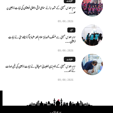
متابعات
حرم مقدس حسینی کے شعبہ برائے سماجی ترقی و بحالیِ نوجوانان کی زیارتِ اربعین پر
خد...
09/08/2026
اخبار
حرم مقدس حسینی سے منسلک الزہرا (سلام اللہ علیہا) گرلز یونیورسٹی نے زیارتِ
اربعین...
09/08/2026
متابعات
حرم مقدس حسینی کے امام زین العابدینؑ ہسپتال نے زیارتِ اربعین کی طبی خدمات
کے اعد...
09/08/2026