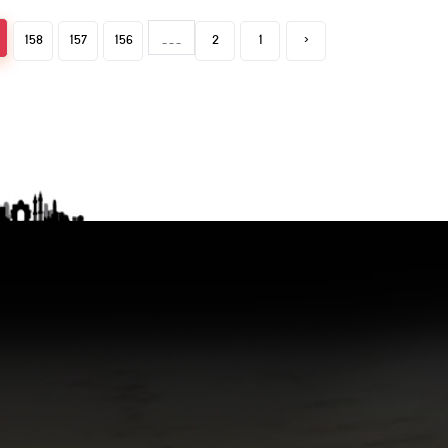
158
157
156
...
2
1
‹