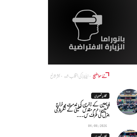
نئے مواضیع
ایڈٰیٹرز کی انتخاب شدہ
اکثر شائع
تقاریر تصویری
اربعین کے زائرین کی خدمت پر خراجِ
تحسین: حرم مقدس حسینی کے سکریٹری
جنرل کی طرف س...
04/08/2026
تقاریر تصویری