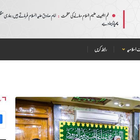
:
امام صادق علیہ السلام فرماتے ہیں: ہماری مظلم
غم اہلبیت علیہم السلام منانے کی عظمت
چھپانا جہاد ہے
 اسلامیہ
رابطہ کریں
س