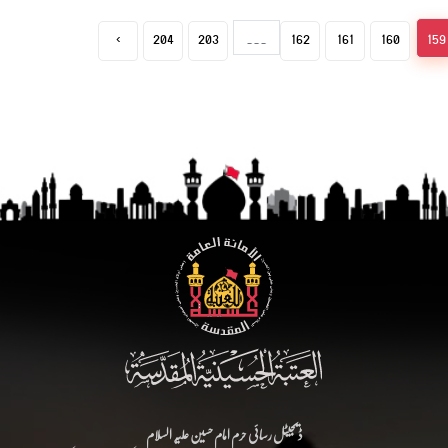
›
204
203
...
162
161
160
159
ڈیجیٹل رسائی حرم امام حسین علیہ السلام