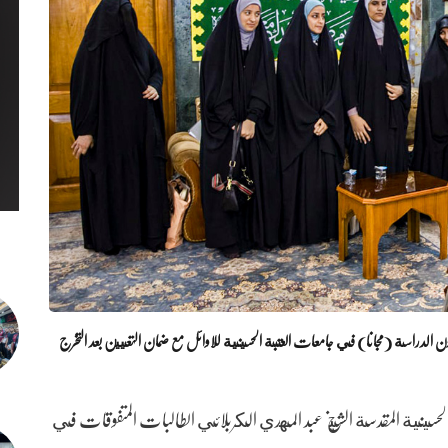
ن الدراسة (مجانا) في جامعات العتبة الحسينية للاوائل مع ضمان التعيين بعد التخرج
 الحسينية المقدسة الشيخ عبد المهدي الكربلائي الطالبات المتفوقات في