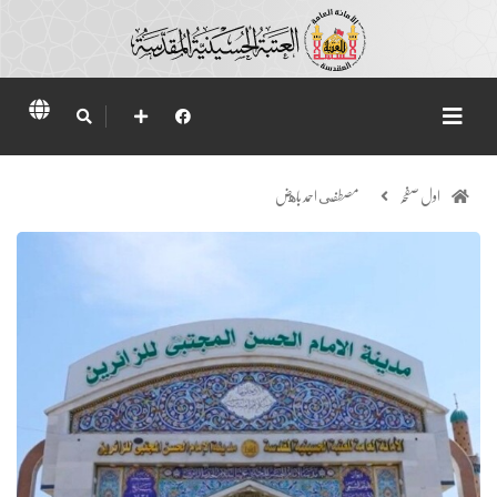
اول صفحہ
مصطفى احمد باهض