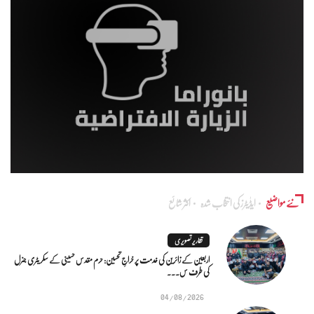
نئے مواضیع
ایڈٰیٹرز کی انتخاب شدہ
اکثر شائع
تقاریر تصویری
اربعین کے زائرین کی خدمت پر خراجِ تحسین: حرم مقدس حسینی کے سکریٹری جنرل
کی طرف س...
04/08/2026