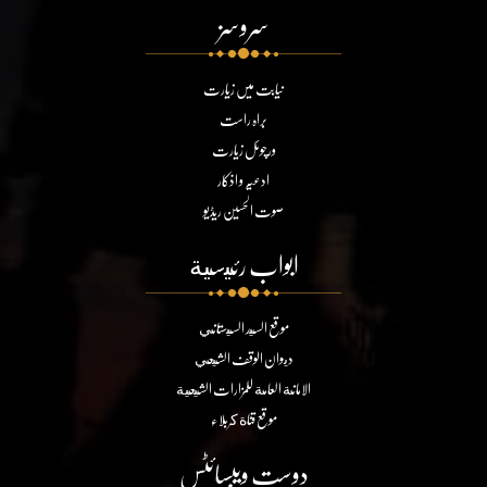
سروسز
نیابت میں زیارت
براہ راست
ورچوئل زیارت
ادعیہ و اذکار
صوت الحسین ریڈیو
ابواب رئيسية
موقع السيد السيستاني
ديوان الوقف الشيعي
الامانة العامة للمزارات الشيعية
موقع قناة كربلاء
دوست ویبسائٹس