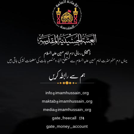
ڈیجیٹل رسائی حرم امام حسین علیہ السلام
یہاں حرم مطہر حضرت امام حسین علیہ السلام سے متعلق اخبار و منصوبہ جات کی معلومات نشر کی جاتی ہیں
ہم سے رابطہ کریں
info@imamhussain.org
maktab@imamhussain.org
media@imamhussain.org
gate.freecall
174
gate.money_account