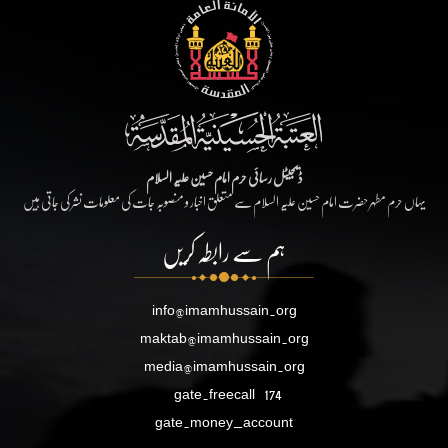
ڈیجیٹل رسائی حرم امام حسین علیہ السلام
یہاں حرم مطہر حضرت امام حسین علیہ السلام سے متعلق اخبار و منصوبہ جات کی معلومات نشر کی جاتی ہیں
ہم سے رابطہ کریں
info@imamhussain.org
maktab@imamhussain.org
media@imamhussain.org
gate.freecall
174
gate.money_account