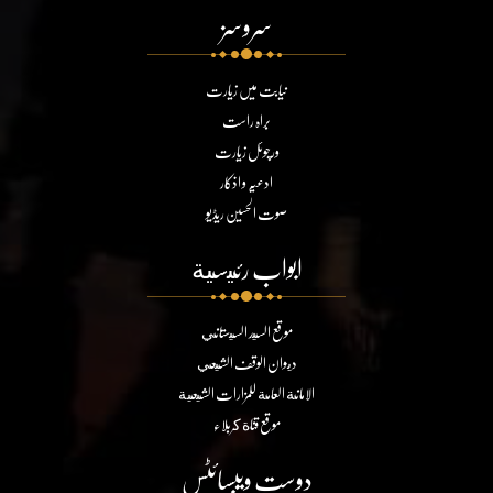
سروسز
نیابت میں زیارت
براہ راست
ورچوئل زیارت
ادعیہ و اذکار
صوت الحسین ریڈیو
ابواب رئيسية
موقع السيد السيستاني
ديوان الوقف الشيعي
الامانة العامة للمزارات الشيعية
موقع قناة كربلاء
دوست ویبسائٹس