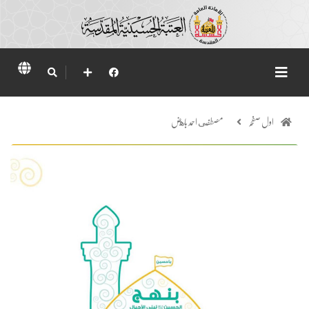
اول صفحہ
مصطفى احمد باهض