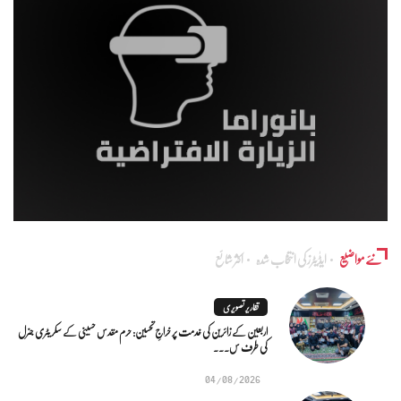
نئے مواضیع
ایڈٰیٹرز کی انتخاب شدہ
اکثر شائع
تقاریر تصویری
اربعین کے زائرین کی خدمت پر خراجِ تحسین: حرم مقدس حسینی کے سکریٹری جنرل
کی طرف س...
04/08/2026