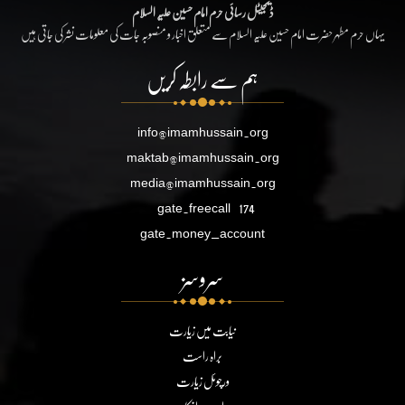
ڈیجیٹل رسائی حرم امام حسین علیہ السلام
یہاں حرم مطہر حضرت امام حسین علیہ السلام سے متعلق اخبار و منصوبہ جات کی معلومات نشر کی جاتی ہیں
ہم سے رابطہ کریں
info@imamhussain.org
maktab@imamhussain.org
media@imamhussain.org
gate.freecall
174
gate.money_account
سروسز
نیابت میں زیارت
براہ راست
ورچوئل زیارت