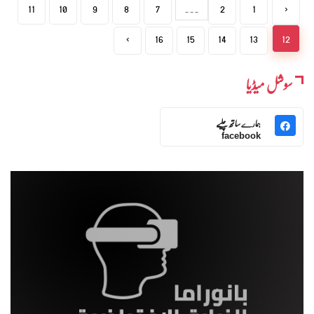
11
10
9
8
7
...
2
1
‹
›
16
15
14
13
12
سوشل میڈیا
ہمارے ساتھ چلیے
facebook