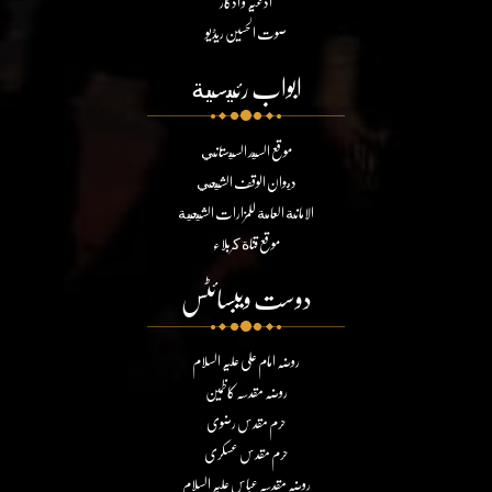
ادعیہ و اذکار
صوت الحسین ریڈیو
ابواب رئيسية
موقع السيد السيستاني
ديوان الوقف الشيعي
الامانة العامة للمزارات الشيعية
موقع قناة كربلاء
دوست ویبسائٹس
روضہ امام علی علیہ السلام
روضہ مقدسہ کاظمین
حرم مقدس رضوی
حرم مقدس عسکری
روضہ مقدسہ عباس علیہ السلام