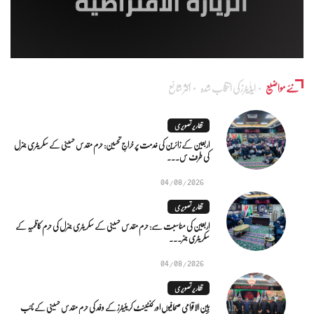
نئے مواضیع
ایڈٰیٹرز کی انتخاب شدہ
اکثر شائع
تقاریر تصویری
اربعین کے زائرین کی خدمت پر خراجِ تحسین: حرم مقدس حسینی کے سکریٹری جنرل
کی طرف س...
04/08/2026
تقاریر تصویری
اربعین کی مناسبت سے: حرم مقدس حسینی کے سکریٹری جنرل کی حرم کاظمیہ کے
سکریٹری جنر...
04/08/2026
تقاریر تصویری
بین الاقوامی صحافیوں اور کنٹینٹ کریئیٹرز کے وفد کی حرم مقدس حسینی کے نائب