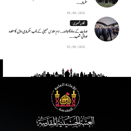
سکریٹر...
04/08/2026
تقاریر تصویری
خدمات کے بہاؤ کا جائزہ.. حرم مقدس حسینی کے نائب سکریٹری جنرل کا متعدد
خدماتی شعب...
03/08/2026