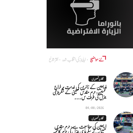
نئے مواضیع
ایڈٰیٹرز کی انتخاب شدہ
اکثر شائع
تقاریر تصویری
اربعین کے زائرین کی خدمت پر خراجِ
تحسین: حرم مقدس حسینی کے سکریٹری
جنرل کی طرف س...
04/08/2026
تقاریر تصویری
اربعین کی مناسبت سے: حرم مقدس
حسینی کے سکریٹری جنرل کی حرم کاظمیہ