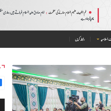
:
امام صادق علیہ السلام فرماتے ہیں: ہماری مظلم
غم اہلبیت علیہم السلام منانے کی عظمت
چھپانا جہاد ہے
 اسلامیہ
رابطہ کریں
س