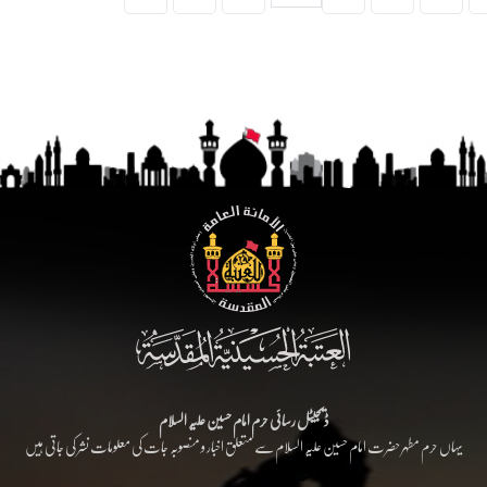
ڈیجیٹل رسائی حرم امام حسین علیہ السلام
یہاں حرم مطہر حضرت امام حسین علیہ السلام سے متعلق اخبار و منصوبہ جات کی معلومات نشر کی جاتی ہیں