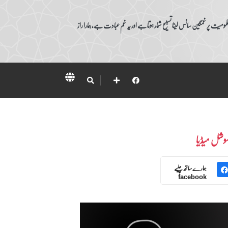
ومیت پر غمگین سانس لینا تسبیح شمار ہوتا ہے اور یہ غم عبادت ہے، ہمارا راز
وشل میڈیا
ہمارے ساتھ چلیے
facebook