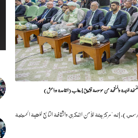
 النسخة المزيدة والمنقحة من موسوعة توثيق إرهاب (القاعدة وداعش)
رسمي)، إنه "مركز بينة للأمن الفكري والثقافة التابع للعتبة الحسينية