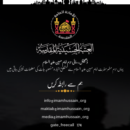
ڈیجیٹل رسائی حرم امام حسین علیہ السلام
یہاں حرم مطہر حضرت امام حسین علیہ السلام سے متعلق اخبار و منصوبہ جات کی معلومات نشر کی جاتی ہیں
ہم سے رابطہ کریں
info@imamhussain.org
maktab@imamhussain.org
media@imamhussain.org
gate.freecall
174