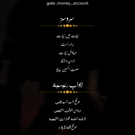
gate.money_account
سروسز
نیابت میں زیارت
براہ راست
ورچوئل زیارت
ادعیہ و اذکار
صوت الحسین ریڈیو
ابواب رئيسية
موقع السيد السيستاني
ديوان الوقف الشيعي
الامانة العامة للمزارات الشيعية
موقع قناة كربلاء