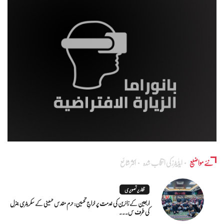
نئے مواضیع
ایڈٰیٹرز کی انتخاب شدہ
اکثر شائع
تقاریر تصویری
اربعین کے زائرین کی خدمت پر خراجِ تحسین: حرم مقدس حسینی کے سکریٹری جنرل
کی طرف س...