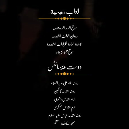
ابواب رئيسية
موقع السيد السيستاني
ديوان الوقف الشيعي
الامانة العامة للمزارات الشيعية
موقع قناة كربلاء
دوست ویبسائٹس
روضہ امام علی علیہ السلام
روضہ مقدسہ کاظمین
حرم مقدس رضوی
حرم مقدس عسکری
روضہ مقدسہ عباس علیہ السلام
مسجد الكوفة المعظم