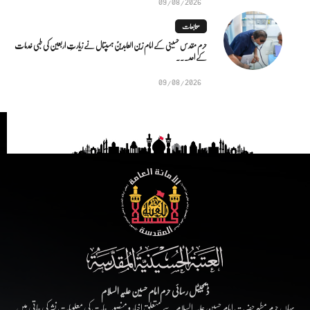
09/08/2026
متابعات
حرم مقدس حسینی کے امام زین العابدینؑ ہسپتال نے زیارتِ اربعین کی طبی خدمات
کے اعد...
09/08/2026
ڈیجیٹل رسائی حرم امام حسین علیہ السلام
یہاں حرم مطہر حضرت امام حسین علیہ السلام سے متعلق اخبار و منصوبہ جات کی معلومات نشر کی جاتی ہیں