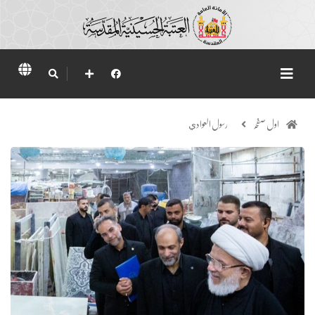
اول صفحہ
رسول العوادي