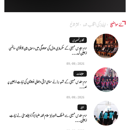
نئے مواضیع
ایڈٰیٹرز کی انتخاب شدہ
اکثر شائع
تقاریر تصویری
حرم مقدس حسینی کے سکریٹری جنرل کی موجودگی میں دسویں بین الاقوامی سائنسی
اربعین ک...
09/08/2026
متابعات
حرم مقدس حسینی کے شعبہ برائے سماجی ترقی و بحالیِ نوجوانان کی زیارتِ اربعین پر
خد...
09/08/2026
اخبار
حرم مقدس حسینی سے منسلک الزہرا (سلام اللہ علیہا) گرلز یونیورسٹی نے زیارتِ
اربعین...