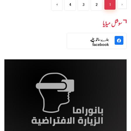
›
4
3
2
1
‹
سوشل میڈیا
ہمارے ساتھ چلیے
facebook