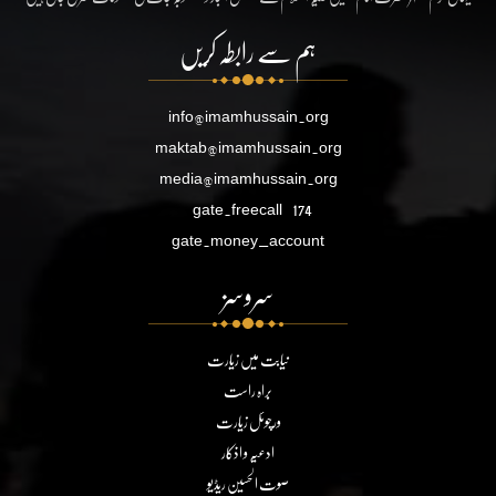
ہم سے رابطہ کریں
info@imamhussain.org
maktab@imamhussain.org
media@imamhussain.org
gate.freecall
174
gate.money_account
سروسز
نیابت میں زیارت
براہ راست
ورچوئل زیارت
ادعیہ و اذکار
صوت الحسین ریڈیو