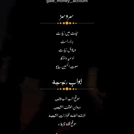
gate.money_account
سروسز
نیابت میں زیارت
براہ راست
ورچوئل زیارت
ادعیہ و اذکار
صوت الحسین ریڈیو
ابواب رئيسية
موقع السيد السيستاني
ديوان الوقف الشيعي
الامانة العامة للمزارات الشيعية
موقع قناة كربلاء