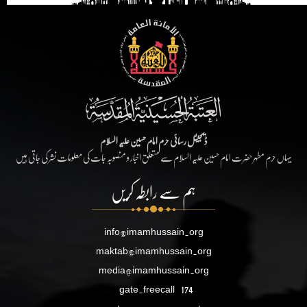
ڈیجیٹل رسائی حرم امام حسین علیہ السلام
یہاں حرم مطہر حضرت امام حسین علیہ السلام سے متعلق اخبار و منصوبہ جات کی معلومات نشر کی جاتی ہیں
ہم سے رابطہ کریں
info@imamhussain.org
maktab@imamhussain.org
media@imamhussain.org
gate.freecall
174