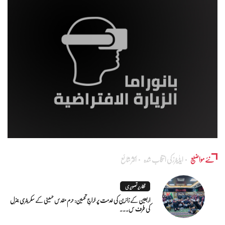
نئے مواضیع
ایڈٰیٹرز کی انتخاب شدہ
اکثر شائع
تقاریر تصویری
اربعین کے زائرین کی خدمت پر خراجِ تحسین: حرم مقدس حسینی کے سکریٹری جنرل
کی طرف س...