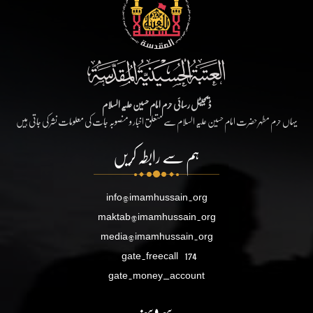
ڈیجیٹل رسائی حرم امام حسین علیہ السلام
یہاں حرم مطہر حضرت امام حسین علیہ السلام سے متعلق اخبار و منصوبہ جات کی معلومات نشر کی جاتی ہیں
ہم سے رابطہ کریں
info@imamhussain.org
maktab@imamhussain.org
media@imamhussain.org
gate.freecall
174
gate.money_account
سروسز