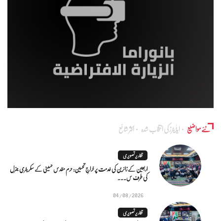
نئے مواضیع
ایڈٰیٹرز کی انتخاب شدہ
اکثر شائع
تقاریر تصویری
اربعین کے زائرین کی خدمت پر خراجِ تحسین: حرم مقدس حسینی کے سکریٹری جنرل
کی طرف س...
04/08/2026
تقاریر تصویری