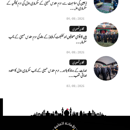
اربعین کی مناسبت سے: حرم مقدس حسینی کے سکریٹری جنرل کی حرم کاظمیہ کے
سکریٹری جنر...
04/08/2026
تقاریر تصویری
بین الاقوامی صحافیوں اور کنٹینٹ کریئیٹرز کے وفد کی حرم مقدس حسینی کے نائب
سکریٹر...
04/08/2026
تقاریر تصویری
خدمات کے بہاؤ کا جائزہ.. حرم مقدس حسینی کے نائب سکریٹری جنرل کا متعدد
خدماتی شعب...
03/08/2026