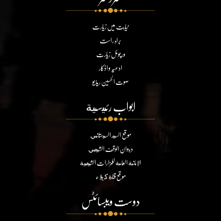
نیابت میں زیارت
براہ راست
ورچوئل زیارت
ادعیہ و اذکار
صوت الحسین ریڈیو
ابواب رئيسية
موقع السيد السيستاني
ديوان الوقف الشيعي
الامانة العامة للمزارات الشيعية
موقع قناة كربلاء
دوست ویبسائٹس