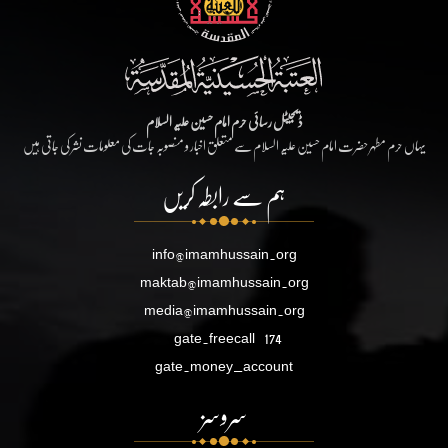
ڈیجیٹل رسائی حرم امام حسین علیہ السلام
یہاں حرم مطہر حضرت امام حسین علیہ السلام سے متعلق اخبار و منصوبہ جات کی معلومات نشر کی جاتی ہیں
ہم سے رابطہ کریں
info@imamhussain.org
maktab@imamhussain.org
media@imamhussain.org
gate.freecall
174
gate.money_account
سروسز