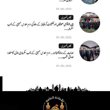
04/08/2026
تقاریر تصویری
بین الاقوامی صحافیوں اور کنٹینٹ کریئیٹرز کے وفد کی حرم مقدس حسینی کے نائب
سکریٹر...
04/08/2026
تقاریر تصویری
خدمات کے بہاؤ کا جائزہ.. حرم مقدس حسینی کے نائب سکریٹری جنرل کا متعدد
خدماتی شعب...
03/08/2026