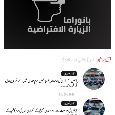
نئے مواضیع
ایڈٰیٹرز کی انتخاب شدہ
اکثر شائع
تقاریر تصویری
اربعین کے زائرین کی خدمت پر خراجِ تحسین: حرم مقدس حسینی کے سکریٹری جنرل
کی طرف س...
04/08/2026
تقاریر تصویری
اربعین کی مناسبت سے: حرم مقدس حسینی کے سکریٹری جنرل کی حرم کاظمیہ کے
سکریٹری جنر...