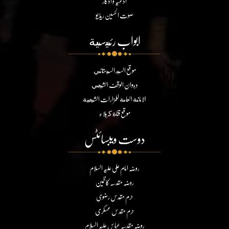
ادعیہ و اذکار
صوت الحسین ریڈیو
ابواب رئيسية
موقع السيد السيستاني
ديوان الوقف الشيعي
الامانة العامة للمزارات الشيعية
موقع قناة كربلاء
دوست ویبسائٹس
روضہ امام علی علیہ السلام
روضہ مقدسہ کاظمین
حرم مقدس رضوی
حرم مقدس عسکری
روضہ مقدسہ عباس علیہ السلام