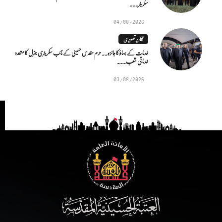
سکریٹر...
04/08/2026
تقاریر تصویری
خدمات کے بہاؤ کا جائزہ.. حرم مقدس حسینی کے نائب سکریٹری جنرل کا متعدد
خدماتی شعب...
03/08/2026