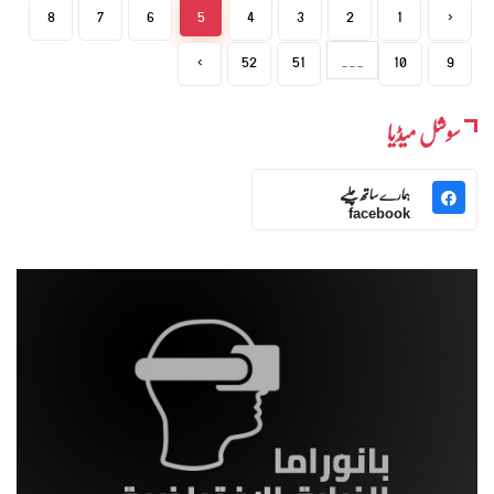
8
7
6
5
4
3
2
1
‹
›
52
51
...
10
9
سوشل میڈیا
ہمارے ساتھ چلیے
facebook