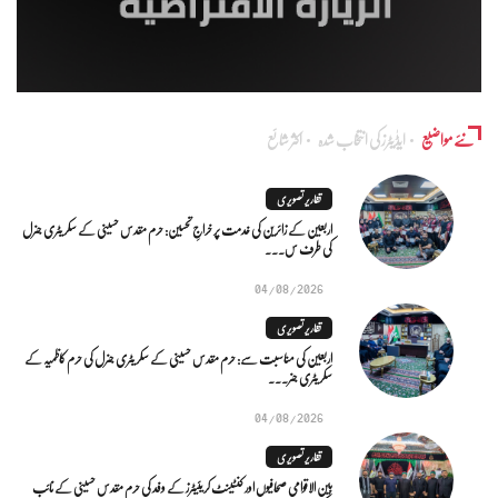
نئے مواضیع
ایڈٰیٹرز کی انتخاب شدہ
اکثر شائع
تقاریر تصویری
اربعین کے زائرین کی خدمت پر خراجِ تحسین: حرم مقدس حسینی کے سکریٹری جنرل
کی طرف س...
04/08/2026
تقاریر تصویری
اربعین کی مناسبت سے: حرم مقدس حسینی کے سکریٹری جنرل کی حرم کاظمیہ کے
سکریٹری جنر...
04/08/2026
تقاریر تصویری
بین الاقوامی صحافیوں اور کنٹینٹ کریئیٹرز کے وفد کی حرم مقدس حسینی کے نائب