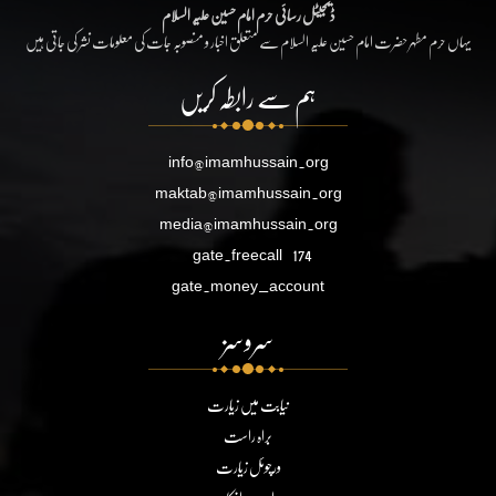
ڈیجیٹل رسائی حرم امام حسین علیہ السلام
یہاں حرم مطہر حضرت امام حسین علیہ السلام سے متعلق اخبار و منصوبہ جات کی معلومات نشر کی جاتی ہیں
ہم سے رابطہ کریں
info@imamhussain.org
maktab@imamhussain.org
media@imamhussain.org
gate.freecall
174
gate.money_account
سروسز
نیابت میں زیارت
براہ راست
ورچوئل زیارت