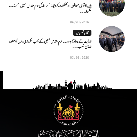
بین الاقوامی صحافیوں اور کنٹینٹ کریئیٹرز کے وفد کی حرم مقدس حسینی کے نائب
سکریٹر...
04/08/2026
تقاریر تصویری
خدمات کے بہاؤ کا جائزہ.. حرم مقدس حسینی کے نائب سکریٹری جنرل کا متعدد
خدماتی شعب...
03/08/2026