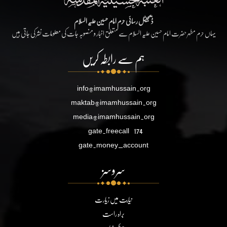
ڈیجیٹل رسائی حرم امام حسین علیہ السلام
یہاں حرم مطہر حضرت امام حسین علیہ السلام سے متعلق اخبار و منصوبہ جات کی معلومات نشر کی جاتی ہیں
ہم سے رابطہ کریں
info@imamhussain.org
maktab@imamhussain.org
media@imamhussain.org
gate.freecall
174
gate.money_account
سروسز
نیابت میں زیارت
براہ راست