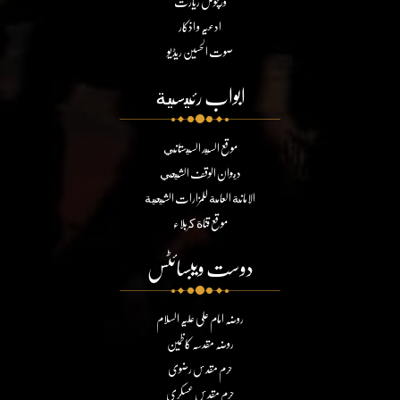
ورچوئل زیارت
ادعیہ و اذکار
صوت الحسین ریڈیو
ابواب رئيسية
موقع السيد السيستاني
ديوان الوقف الشيعي
الامانة العامة للمزارات الشيعية
موقع قناة كربلاء
دوست ویبسائٹس
روضہ امام علی علیہ السلام
روضہ مقدسہ کاظمین
حرم مقدس رضوی
حرم مقدس عسکری