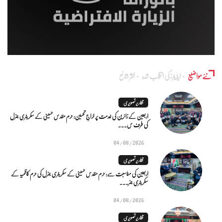
نئے مواضیع
ایڈٰیٹرز کی انتخاب شدہ
اکثر شائع
تقاریر تصویری
اربعین کے زائرین کی خدمت پر خراجِ تحسین: حرم مقدس حسینی کے سکریٹری جنرل
کی طرف س...
04/08/2026
تقاریر تصویری
اربعین کی مناسبت سے: حرم مقدس حسینی کے سکریٹری جنرل کی حرم کاظمیہ کے
سکریٹری جنر...
04/08/2026
تقاریر تصویری