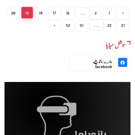
20
19
18
17
16
...
2
1
‹
›
52
51
...
22
21
سوشل میڈیا
ہمارے ساتھ چلیے
facebook