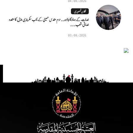
04/08/2026
تقاریر تصویری
خدمات کے بہاؤ کا جائزہ.. حرم مقدس حسینی کے نائب سکریٹری جنرل کا متعدد
خدماتی شعب...
03/08/2026