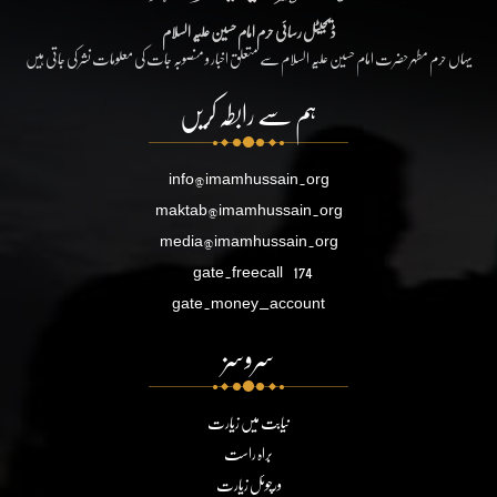
ڈیجیٹل رسائی حرم امام حسین علیہ السلام
یہاں حرم مطہر حضرت امام حسین علیہ السلام سے متعلق اخبار و منصوبہ جات کی معلومات نشر کی جاتی ہیں
ہم سے رابطہ کریں
info@imamhussain.org
maktab@imamhussain.org
media@imamhussain.org
gate.freecall
174
gate.money_account
سروسز
نیابت میں زیارت
براہ راست
ورچوئل زیارت