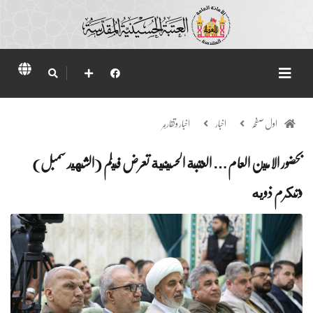
اول صفحہ
اخبار
اخبار وتقارير
بحضور الامين العام… العتبة الحسينية تعرض فيلم (الشهيد سمبل)
وتكرم ذويه