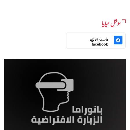
سوشل میڈیا
ہمارے ساتھ چلیے
facebook