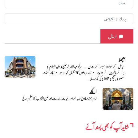
ارسال
پچھلا
اپریل کے موجودہ مہینے کے دوران... مرکز عبد اللہ الرضیع (علیہ السلام)
برائے بانجھ پن نے دو ہزار سے زائد مریضوں کا استقبال کیا اور سو سے زیادہ مفت
مصنوعی تلقیح (IVF) کی کامیابیاں
اگلے
امام جعفر صادق علیہ السلام: حیات، خدمات اور علمی انقلاب کا عظیم مرقع
شایدآپ کو بھی پسند آئے