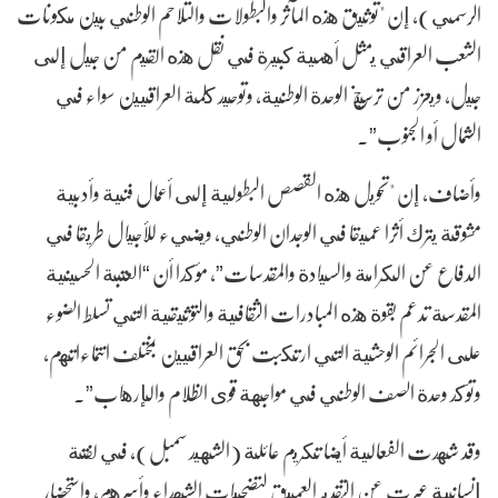
الرسمي)، إن "توثيق هذه المآثر والبطولات والتلاحم الوطني بين مكونات
الشعب العراقي يمثل أهمية كبيرة في نقل هذه القيم من جيل إلى
جيل، ويعزز من ترسيخ الوحدة الوطنية، وتوحيد كلمة العراقيين سواء في
الشمال أو الجنوب”.
وأضاف، إن "تحويل هذه القصص البطولية إلى أعمال فنية وأدبية
مشوقة يترك أثرا عميقا في الوجدان الوطني، ويضيء للأجيال طريقا في
الدفاع عن الكرامة والسيادة والمقدسات”، مؤكدا أن “العتبة الحسينية
المقدسة تدعم بقوة هذه المبادرات الثقافية والتوثيقية التي تسلط الضوء
على الجرائم الوحشية التي ارتكبت بحق العراقيين بمختلف انتماءاتهم،
وتؤكد وحدة الصف الوطني في مواجهة قوى الظلام والإرهاب”.
وقد شهدت الفعالية أيضا تكريم عائلة (الشهيد سمبل)، في لفتة
إنسانية عبرت عن التقدير العميق لتضحيات الشهداء وأسرهم، واستحضار