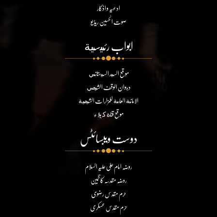
ادعیہ و اذکار
صوت الحسین ریڈیو
ابواب رئيسية
موقع السيد السيستاني
ديوان الوقف الشيعي
الامانة العامة للمزارات الشيعية
موقع قناة كربلاء
دوست ویبسائٹس
روضہ امام علی علیہ السلام
روضہ مقدسہ کاظمین
حرم مقدس رضوی
حرم مقدس عسکری