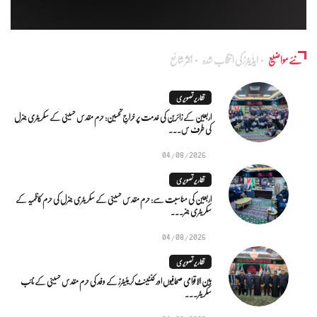
نئے مواضیع
ایڈٰیٹرز کی انتخاب شدہ
اکثر شائع
تقاریر تصویری
اربعین کے زائرین کی خدمت پر خراجِ تحسین: حرم مقدس حسینی کے سکریٹری جنرل
کی طرف س...
04/08/2026
تقاریر تصویری
اربعین کی مناسبت سے: حرم مقدس حسینی کے سکریٹری جنرل کی حرم کاظمیہ کے
سکریٹری جنر...
04/08/2026
تقاریر تصویری
بین الاقوامی صحافیوں اور کنٹینٹ کریئیٹرز کے وفد کی حرم مقدس حسینی کے نائب
سکریٹر...