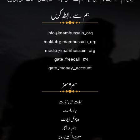
ہم سے رابطہ کریں
info@imamhussain.org
maktab@imamhussain.org
media@imamhussain.org
gate.freecall
174
gate.money_account
سروسز
نیابت میں زیارت
براہ راست
ورچوئل زیارت
ادعیہ و اذکار
صوت الحسین ریڈیو