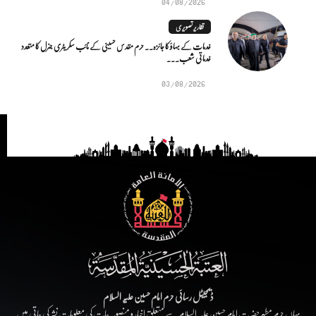
04/08/2026
تقاریر تصویری
خدمات کے بہاؤ کا جائزہ.. حرم مقدس حسینی کے نائب سکریٹری جنرل کا متعدد
خدماتی شعب...
03/08/2026
ڈیجیٹل رسائی حرم امام حسین علیہ السلام
یہاں حرم مطہر حضرت امام حسین علیہ السلام سے متعلق اخبار و منصوبہ جات کی معلومات نشر کی جاتی ہیں