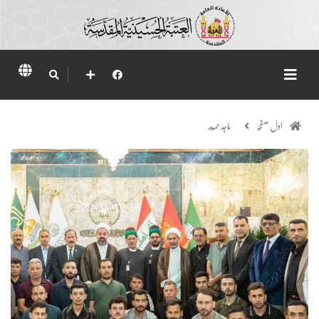
اول صفحہ
ماجد حميد