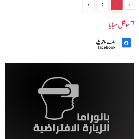
›
2
1
‹
سوشل میڈیا
ہمارے ساتھ چلیے
facebook