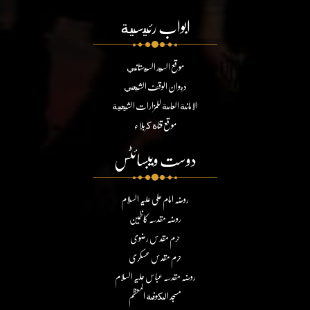
ابواب رئيسية
موقع السيد السيستاني
ديوان الوقف الشيعي
الامانة العامة للمزارات الشيعية
موقع قناة كربلاء
دوست ویبسائٹس
روضہ امام علی علیہ السلام
روضہ مقدسہ کاظمین
حرم مقدس رضوی
حرم مقدس عسکری
روضہ مقدسہ عباس علیہ السلام
مسجد الكوفة المعظم