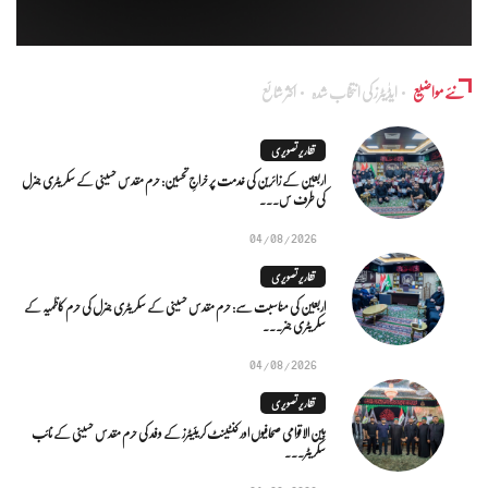
نئے مواضیع
ایڈٰیٹرز کی انتخاب شدہ
اکثر شائع
تقاریر تصویری
اربعین کے زائرین کی خدمت پر خراجِ تحسین: حرم مقدس حسینی کے سکریٹری جنرل
کی طرف س...
04/08/2026
تقاریر تصویری
اربعین کی مناسبت سے: حرم مقدس حسینی کے سکریٹری جنرل کی حرم کاظمیہ کے
سکریٹری جنر...
04/08/2026
تقاریر تصویری
بین الاقوامی صحافیوں اور کنٹینٹ کریئیٹرز کے وفد کی حرم مقدس حسینی کے نائب
سکریٹر...