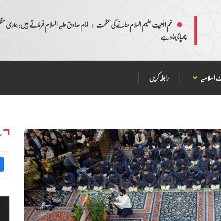
:
امام صادق علیہ السلام فرماتے ہیں: ہماری مظلم
غم اہلبیت علیہم السلام منانے کی عظمت
چھپانا جہاد ہے
 اسلامیہ
رابطہ کریں
س