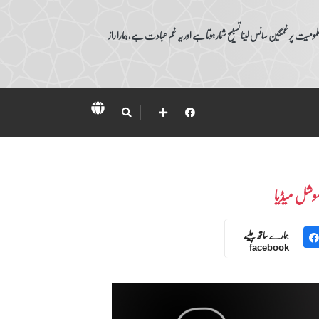
ومیت پر غمگین سانس لینا تسبیح شمار ہوتا ہے اور یہ غم عبادت ہے، ہمارا راز
وشل میڈیا
ہمارے ساتھ چلیے
facebook