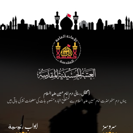
ڈیجیٹل رسائی حرم امام حسین علیہ السلام
یہاں حرم مطہر حضرت امام حسین علیہ السلام سے متعلق اخبار و منصوبہ جات کی معلومات نشر کی جاتی ہیں
سروسز
ابواب رئيسية