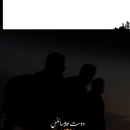
دوست ویبسائٹس