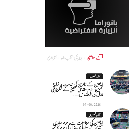
نئے مواضیع
ایڈٰیٹرز کی انتخاب شدہ
اکثر شائع
تقاریر تصویری
اربعین کے زائرین کی خدمت پر خراجِ
تحسین: حرم مقدس حسینی کے سکریٹری
جنرل کی طرف س...
04/08/2026
تقاریر تصویری
اربعین کی مناسبت سے: حرم مقدس
حسینی کے سکریٹری جنرل کی حرم کاظمیہ