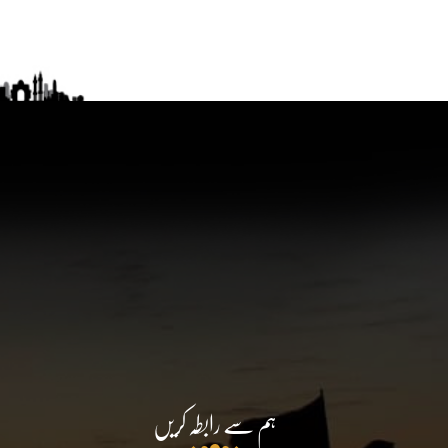
ہم سے رابطہ کریں