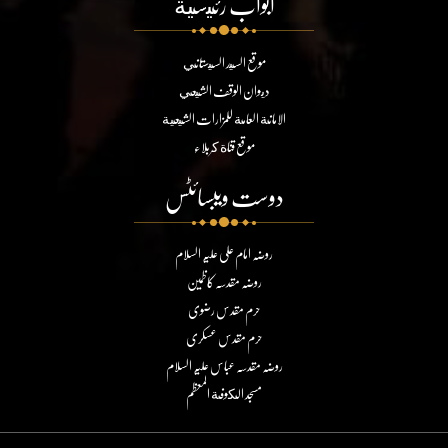
ابواب رئيسية
موقع السيد السيستاني
ديوان الوقف الشيعي
الامانة العامة للمزارات الشيعية
موقع قناة كربلاء
دوست ویبسائٹس
روضہ امام علی علیہ السلام
روضہ مقدسہ کاظمین
حرم مقدس رضوی
حرم مقدس عسکری
روضہ مقدسہ عباس علیہ السلام
مسجد الكوفة المعظم