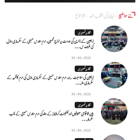
نئے مواضیع
ایڈٰیٹرز کی انتخاب شدہ
اکثر شائع
تقاریر تصویری
اربعین کے زائرین کی خدمت پر خراجِ تحسین: حرم مقدس حسینی کے سکریٹری جنرل
کی طرف س...
04/08/2026
تقاریر تصویری
اربعین کی مناسبت سے: حرم مقدس حسینی کے سکریٹری جنرل کی حرم کاظمیہ کے
سکریٹری جنر...
04/08/2026
تقاریر تصویری
بین الاقوامی صحافیوں اور کنٹینٹ کریئیٹرز کے وفد کی حرم مقدس حسینی کے نائب
سکریٹر...
04/08/2026