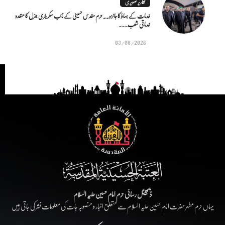
تقاریر تصویری
خدمات کے بہاؤ کا جائزہ.. حرم مقدس حسینی کے نائب سکریٹری جنرل کا متعدد
خدماتی شعب...
03/08/2026
ڈیجیٹل رسائی حرم امام حسین علیہ السلام
یہاں حرم مطہر حضرت امام حسین علیہ السلام سے متعلق اخبار و منصوبہ جات کی معلومات نشر کی جاتی ہیں