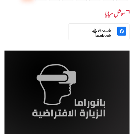
سوشل میڈیا
ہمارے ساتھ چلیے
facebook