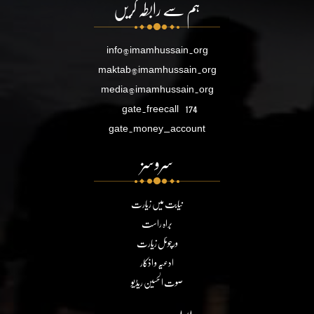
ہم سے رابطہ کریں
info@imamhussain.org
maktab@imamhussain.org
media@imamhussain.org
gate.freecall
174
gate.money_account
سروسز
نیابت میں زیارت
براہ راست
ورچوئل زیارت
ادعیہ و اذکار
صوت الحسین ریڈیو