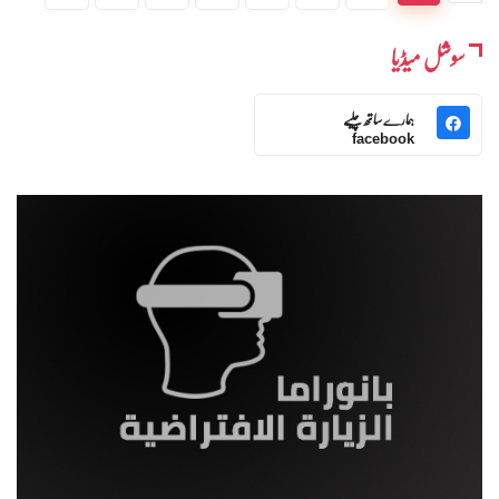
سوشل میڈیا
ہمارے ساتھ چلیے
facebook