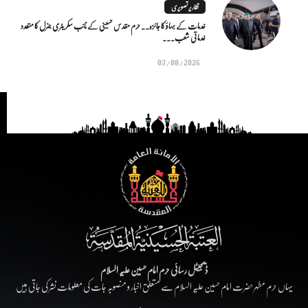
تقاریر تصویری
خدمات کے بہاؤ کا جائزہ.. حرم مقدس حسینی کے نائب سکریٹری جنرل کا متعدد
خدماتی شعب...
03/08/2026
ڈیجیٹل رسائی حرم امام حسین علیہ السلام
یہاں حرم مطہر حضرت امام حسین علیہ السلام سے متعلق اخبار و منصوبہ جات کی معلومات نشر کی جاتی ہیں