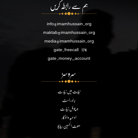
ہم سے رابطہ کریں
info@imamhussain.org
maktab@imamhussain.org
media@imamhussain.org
gate.freecall
174
gate.money_account
سروسز
نیابت میں زیارت
براہ راست
ورچوئل زیارت
ادعیہ و اذکار
صوت الحسین ریڈیو