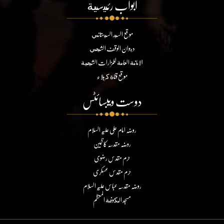
ابواب رئيسية
موقع السيد السيستاني
ديوان الوقف الشيعي
الامانة العامة للمزارات الشيعية
موقع قناة كربلاء
دوست ویبسائٹس
روضہ امام علی علیہ السلام
روضہ مقدسہ کاظمین
حرم مقدس رضوی
حرم مقدس عسکری
روضہ مقدسہ عباس علیہ السلام
مسجد الكوفة المعظم