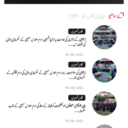
نئے مواضیع
ایڈٰیٹرز کی انتخاب شدہ
اکثر شائع
تقاریر تصویری
اربعین کے زائرین کی خدمت پر خراجِ تحسین: حرم مقدس حسینی کے سکریٹری جنرل
کی طرف س...
04/08/2026
تقاریر تصویری
اربعین کی مناسبت سے: حرم مقدس حسینی کے سکریٹری جنرل کی حرم کاظمیہ کے
سکریٹری جنر...
04/08/2026
تقاریر تصویری
بین الاقوامی صحافیوں اور کنٹینٹ کریئیٹرز کے وفد کی حرم مقدس حسینی کے نائب
سکریٹر...
04/08/2026