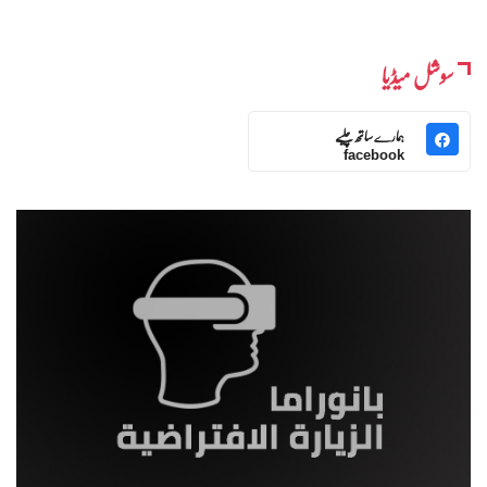
سوشل میڈیا
ہمارے ساتھ چلیے
facebook