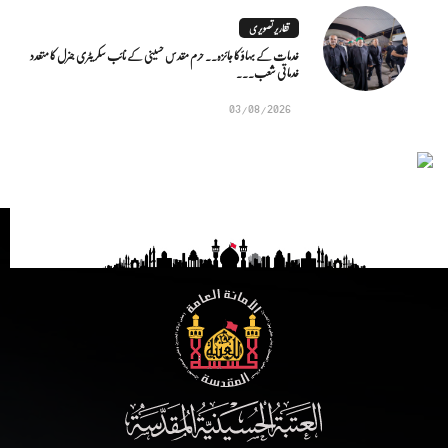
تقاریر تصویری
خدمات کے بہاؤ کا جائزہ.. حرم مقدس حسینی کے نائب سکریٹری جنرل کا متعدد
خدماتی شعب...
03/08/2026