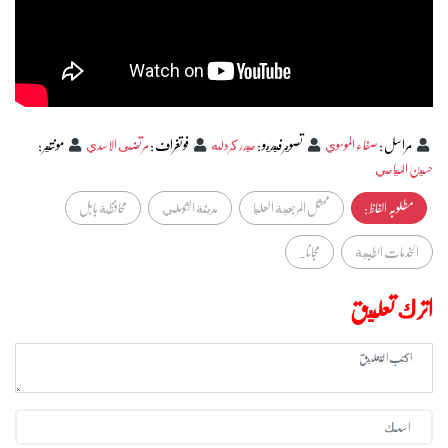
مراسل
:
صفاء الموسوي
تصوير فيديو
:
حيدر كردله
فوتغراف
:
مرتضى الاسدي
مونتير
:
حسين المياحي
مطلوبہ الفاظ :
ممثل المرجعية العليا
مدينة الشوملي
محافظة بابل
الخدمات الطبية
مجانا.
اترك تعليق