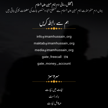
ڈیجیٹل رسائی حرم امام حسین علیہ السلام
یہاں حرم مطہر حضرت امام حسین علیہ السلام سے متعلق اخبار و منصوبہ جات کی معلومات نشر کی جاتی ہیں
ہم سے رابطہ کریں
info@imamhussain.org
maktab@imamhussain.org
media@imamhussain.org
gate.freecall
174
gate.money_account
سروسز
نیابت میں زیارت
براہ راست
ورچوئل زیارت