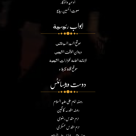
ادعیہ و اذکار
صوت الحسین ریڈیو
ابواب رئيسية
موقع السيد السيستاني
ديوان الوقف الشيعي
الامانة العامة للمزارات الشيعية
موقع قناة كربلاء
دوست ویبسائٹس
روضہ امام علی علیہ السلام
روضہ مقدسہ کاظمین
حرم مقدس رضوی
حرم مقدس عسکری
روضہ مقدسہ عباس علیہ السلام