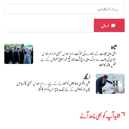
ارسال
پچھلا
اعلیٰ دینی قیادت کے نمائندے کی شرکت؛ حرم مقدس حسینی اور حرم مقدس
عباسی کی جانب سے بزرگ دینی مرجع آیت اللہ شیخ محمد اسحاق الفیاض کے لیے
مجلسِ فاتحہ کا انعقاد
اگلے
علمی و فکری صلاحیتوں کو نکھارنے کے لیے.. حرم مقدس حسینی کا کربلا میں
بچوں اور نوجوانوں کے لیے ایک جامع سمر پروگرام کا آغاز
شایدآپ کو بھی پسند آئے