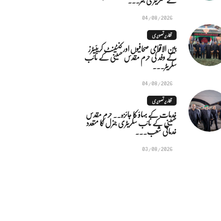
04/08/2026
تقاریر تصویری
بین الاقوامی صحافیوں اور کنٹینٹ کریئیٹرز
کے وفد کی حرم مقدس حسینی کے نائب
سکریٹر...
04/08/2026
تقاریر تصویری
خدمات کے بہاؤ کا جائزہ.. حرم مقدس
حسینی کے نائب سکریٹری جنرل کا متعدد
خدماتی شعب...
03/08/2026