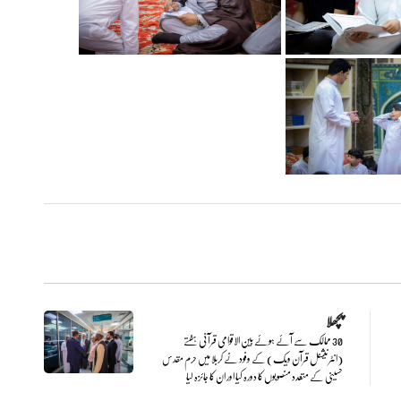
پچھلا
30 ممالک سے آئے ہوئے بین الاقوامی قرآنی ہفتے
(انٹرنیشنل قرآن ویک) کے وفود نے کربلا میں حرم مقدس
حسینی کے متعدد منصوبوں کا دورہ کیا اور ان کا جائزہ لیا