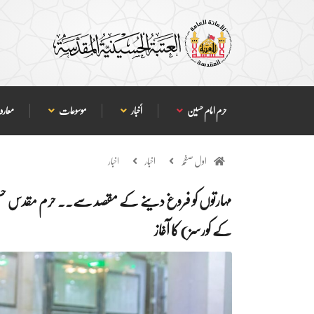
حرم امام حسین
أخبار
موسوعات
معارف
اول صفحہ
اخبار
اخبار
مہارتوں کو فروغ دینے کے مقصد سے.. حرم مقدس حسینی ک
کے کورسز) کا آغاز