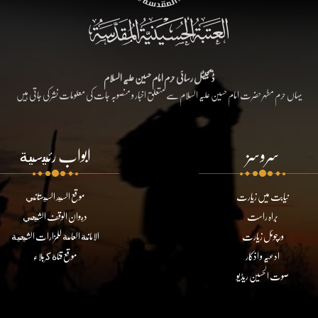
ڈیجیٹل رسائی حرم امام حسین علیہ السلام
یہاں حرم مطہر حضرت امام حسین علیہ السلام سے متعلق اخبار و منصوبہ جات کی معلومات نشر کی جاتی ہیں
سروسز
ابواب رئيسية
نیابت میں زیارت
موقع السيد السيستاني
براہ راست
ديوان الوقف الشيعي
ورچوئل زیارت
الامانة العامة للمزارات الشيعية
ادعیہ و اذکار
موقع قناة كربلاء
صوت الحسین ریڈیو