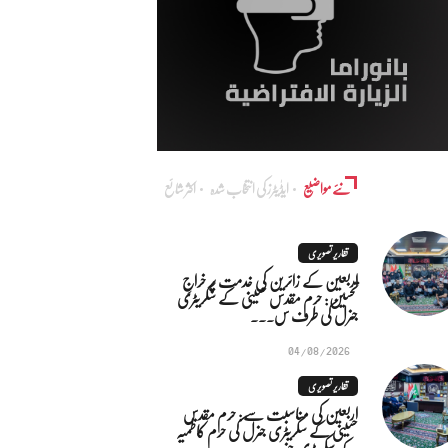
نئے مواضیع
ایڈٰیٹرز کی انتخاب شدہ
اکثر شائع
تقاریر تصویری
اربعین کے زائرین کی خدمت پر خراجِ
تحسین: حرم مقدس حسینی کے سکریٹری
جنرل کی طرف س...
04/08/2026
تقاریر تصویری
اربعین کی مناسبت سے: حرم مقدس
حسینی کے سکریٹری جنرل کی حرم کاظمیہ
کے سکریٹری جنر...