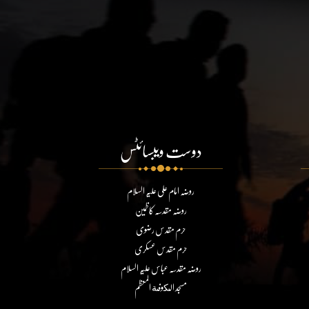
دوست ویبسائٹس
روضہ امام علی علیہ السلام
روضہ مقدسہ کاظمین
حرم مقدس رضوی
حرم مقدس عسکری
روضہ مقدسہ عباس علیہ السلام
مسجد الكوفة المعظم