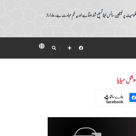
ومیت پر غمگین سانس لینا تسبیح شمار ہوتا ہے اور یہ غم عبادت ہے، ہمارا راز
وشل میڈیا
ہمارے ساتھ چلیے
facebook