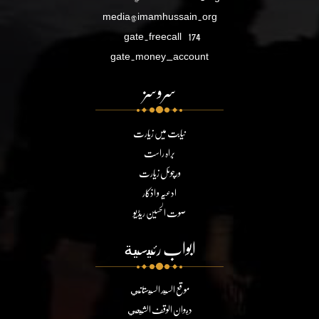
media@imamhussain.org
gate.freecall
174
gate.money_account
سروسز
نیابت میں زیارت
براہ راست
ورچوئل زیارت
ادعیہ و اذکار
صوت الحسین ریڈیو
ابواب رئيسية
موقع السيد السيستاني
ديوان الوقف الشيعي