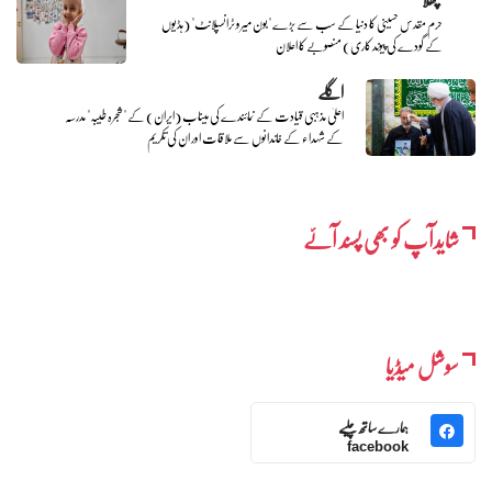
حرم مقدس حسینی کا دنیا کے سب سے بڑے "بون میرو ٹرانسپلانٹ" (ہڈیوں
کے گودے کی پیوند کاری) منصوبے کا اعلان
اگلے
اعلیٰ مذہبی قیادت کے نمائندے کی میناب (ایران) کے "شجرہ طیبہ" مدرسہ
کے شہداء کے خاندانوں سے ملاقات اور ان کی تکریم
شایدآپ کو بھی پسند آئے
سوشل میڈیا
ہمارے ساتھ چلیے
facebook