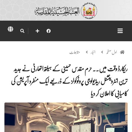
اول صفحہ
اخبار
متابعات
ریکارڈ وقت میں۔۔ حرم مقدس حسینی کے ہیلتھ اتھارٹی نے جدید
ترین انٹروینشنل ریڈیولوجی پروٹوکولز کے ذریعے ایک منفرد آپریشن کی
کامیابی کا اعلان کر دیا