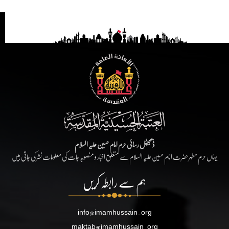
ڈیجیٹل رسائی حرم امام حسین علیہ السلام
یہاں حرم مطہر حضرت امام حسین علیہ السلام سے متعلق اخبار و منصوبہ جات کی معلومات نشر کی جاتی ہیں
ہم سے رابطہ کریں
info@imamhussain.org
maktab@imamhussain.org