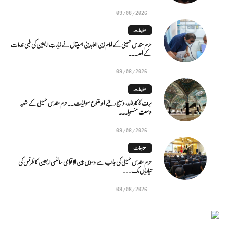
09/08/2026
متابعات
حرم مقدس حسینی کے امام زین العابدینؑ ہسپتال نے زیارتِ اربعین کی طبی خدمات
کے اعد...
09/08/2026
متابعات
برف کا کارخانہ، وسیع رقبے اور متنوع سہولیات۔۔ حرم مقدس حسینی کے شعبہ
وسعت منصوبا...
09/08/2026
متابعات
حرم مقدس حسینی کی جانب سے دسویں بین الاقوامی سائنسی اربعین کانفرنس کی
تیاریاں مک...
09/08/2026