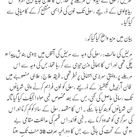
ریڈیولوجی کے ذریعے رسولی تک خون کی فراہمی منقطع کر کے کامیابی سے
کیا گیا۔
بیان میں مزید واضح کیا گیا کہ:
مریض کی حالت: رسولی کی وجہ سے مریض کی آنتوں میں جزوی بندش پیدا ہو
چکی تھی اور اس کا جسمانی وزن تیزی سے گر رہا تھا، جس کی وجہ سے اس
مرحلے پر روایتی سرجری انتہائی پرخطر تھی۔طریقہ علاج: علاجی منصوبے میں
'فائن آرٹیریل کیتھیٹر' کے ذریعے رسولی کو خون فراہم کرنے والی شریانوں
تک رسائی حاصل کی گئی، جس کے بعد مخصوص طبی مواد انجیکٹ کیا گیا تاکہ
ان شریانوں کو بند کیا جا سکے۔ اس کا مقصد رسولی کے سائز کو کم کرنا اور اس
کی سرگرمی کو محدود کرنا ہے۔طبی فوائد: اس قسم کی مداخلت مقامی بے
ہوشی کے تحت کی جاتی ہے جس کا دورانیہ صرف 30 منٹ تک ہوتا