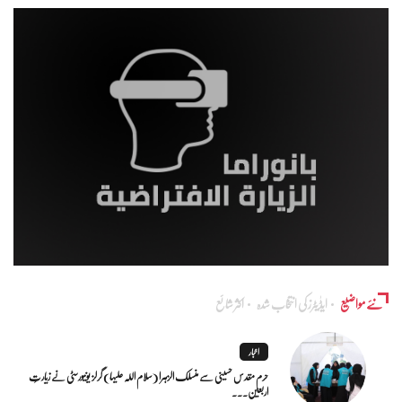
نئے مواضیع
ایڈٰیٹرز کی انتخاب شدہ
اکثر شائع
اخبار
حرم مقدس حسینی سے منسلک الزہرا (سلام اللہ علیہا) گرلز یونیورسٹی نے زیارتِ
اربعین...