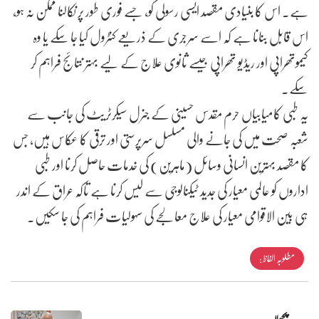
ہے۔ اس کا بنیادی مقصد ایسی رسولی کو، جسے فوری طور پر نکالنا ممکن نہ ہو،
اس قابل بنانا ہے کہ اسے سرجری کے ذریعے کنٹرول کیا جا سکے یا وہ
کیموتھراپی اور ریڈیو تھراپی جیسے ثانوی علاج کے لیے بہتر نتائج فراہم کر
سکے۔
یہ طبی کامیابیاں حرم مقدس حسینی کے جنرل سیکرٹریٹ کی جانب سے
شعبہ صحت میں کی جانے والی مسلسل سرپرستی اور ترقی کا عکاس ہیں، جس
کا مقصد بہترین انسانی وسائل (ماہرین) کی خدمات حاصل کرنا اور طبی
اداروں کو عالمی معیار کی جدید ٹیکنالوجی سے لیس کرنا ہے تاکہ عراق کے اندر
ہی بین الاقوامی معیار کی علاج معالجے کی سہولیات فراہم کی جا سکیں۔
مطلوبہ الفاظ :
پچھلا