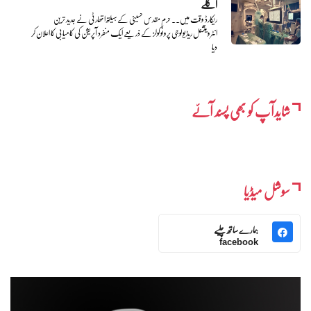
اگلے
ریکارڈ وقت میں۔۔ حرم مقدس حسینی کے ہیلتھ اتھارٹی نے جدید ترین
انٹروینشنل ریڈیولوجی پروٹوکولز کے ذریعے ایک منفرد آپریشن کی کامیابی کا اعلان کر
دیا
شایدآپ کو بھی پسند آئے
سوشل میڈیا
ہمارے ساتھ چلیے
facebook