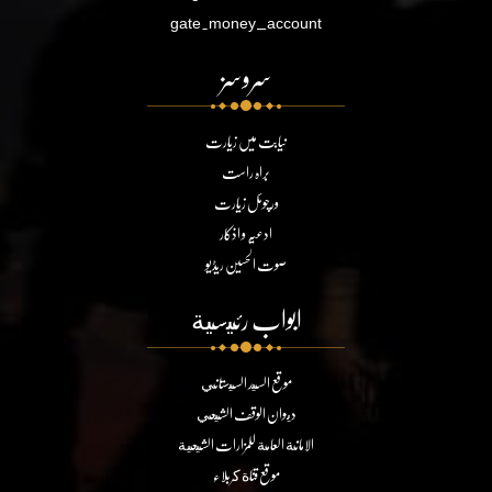
gate.money_account
سروسز
نیابت میں زیارت
براہ راست
ورچوئل زیارت
ادعیہ و اذکار
صوت الحسین ریڈیو
ابواب رئيسية
موقع السيد السيستاني
ديوان الوقف الشيعي
الامانة العامة للمزارات الشيعية
موقع قناة كربلاء