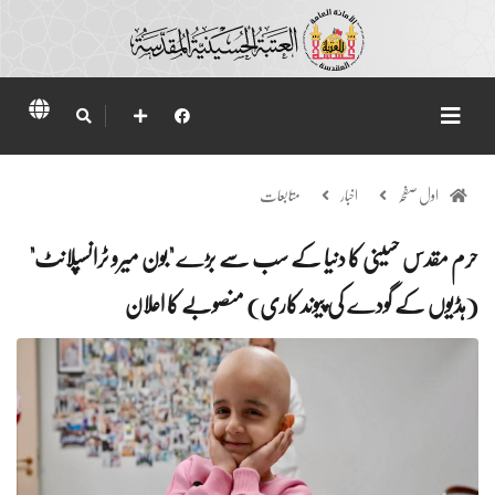
اول صفحہ
اخبار
متابعات
حرم مقدس حسینی کا دنیا کے سب سے بڑے "بون میرو ٹرانسپلانٹ"
(ہڈیوں کے گودے کی پیوند کاری) منصوبے کا اعلان