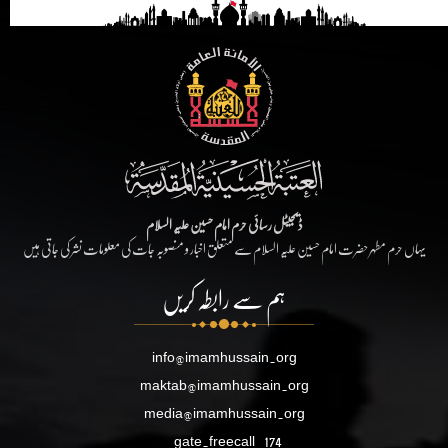
ڈیجیٹل رسائی حرم امام حسین علیہ السلام
یہاں حرم مطہر حضرت امام حسین علیہ السلام سے متعلق اخبار و منصوبہ جات کی معلومات نشر کی جاتی ہیں
ہم سے رابطہ کریں
info@imamhussain.org
maktab@imamhussain.org
media@imamhussain.org
gate.freecall
174