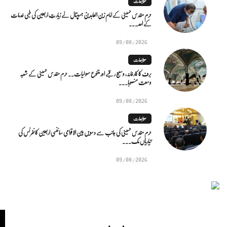
متابعات
حرم مقدس حسینی کے امام زین العابدینؑ ہسپتال نے زیارتِ اربعین کی طبی خدمات
کے اعد...
09/08/2026
متابعات
برف کا کارخانہ، وسیع رقبے اور متنوع سہولیات۔۔ حرم مقدس حسینی کے شعبہ
وسعت منصوبا...
09/08/2026
متابعات
حرم مقدس حسینی کی جانب سے دسویں بین الاقوامی سائنسی اربعین کانفرنس کی
تیاریاں مک...
09/08/2026