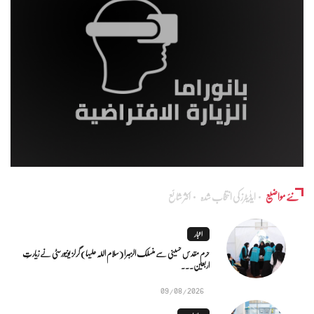
نئے مواضیع
ایڈٰیٹرز کی انتخاب شدہ
اکثر شائع
اخبار
حرم مقدس حسینی سے منسلک الزہرا (سلام اللہ علیہا) گرلز یونیورسٹی نے زیارتِ
اربعین...
09/08/2026