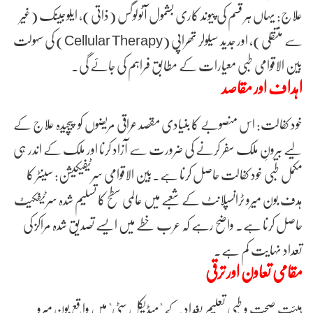
علاج: یہاں ہر قسم کی پیوند کاری بشمول آٹولوگس (ذاتی)، ایلوجینک (غیر
سے منتقلی)، اور جدید سیلولر تھراپی (Cellular Therapy) کی سہولت
بین الاقوامی طبی معیارات کے مطابق فراہم کی جائے گی۔
اہداف اور مقاصد
خود کفالت: اس منصوبے کا بنیادی مقصد عراقی مریضوں کو پیچیدہ علاج کے
لیے بیرونِ ملک سفر کرنے کی ضرورت سے آزاد کرنا اور ملک کے اندر ہی
مکمل طبی خود کفالت حاصل کرنا ہے۔بین الاقوامی سرٹیفیکیشن: سینٹر کا
ہدف بون میرو ٹرانسپلانٹ کے شعبے میں عالمی سطح کا تسلیم شدہ سرٹیفکیٹ
حاصل کرنا ہے۔ واضح رہے کہ عرب خطے میں ایسے تصدیق شدہ مراکز کی
تعداد نہایت کم ہے۔
مقامی تعاون اور ترقی
ہیئت صحت و طبی تعلیم بغداد کے "میڈیکل سٹی" میں واقع بون میرو