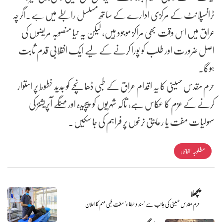
ٹرانسپلانٹ کے مرکزی ادارے کے ساتھ مسلسل رابطے میں ہے۔اگرچہ
عراق میں اس وقت بھی مراکز موجود ہیں، لیکن یہ نیا منصوبہ مریضوں کی
اصل ضرورت اور طلب کو پورا کرنے کے لیے ایک انقلابی قدم ثابت
ہوگا۔
حرم مقدس حسینی کا یہ اقدام عراق کے طبی ڈھانچے کو جدید خطوط پر استوار
کرنے کے عزم کا عکاس ہے، تاکہ شہریوں کو پیچیدہ اور مہنگے آپریشنز کی
سہولیات مفت یا رعایتی نرخوں پر فراہم کی جا سکیں۔
مطلوبہ الفاظ :
پچھلا
حرم مقدس حسینی کی جانب سے "سند و عطاء" مفت طبی مہم کا اعلان