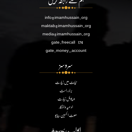
ہم سے رابطہ کریں
info@imamhussain.org
maktab@imamhussain.org
media@imamhussain.org
gate.freecall
174
gate.money_account
سروسز
نیابت میں زیارت
براہ راست
ورچوئل زیارت
ادعیہ و اذکار
صوت الحسین ریڈیو
ابواب رئيسية