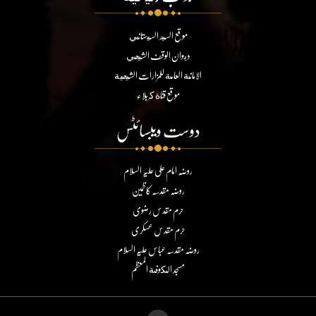
موقع السيد السيستاني
ديوان الوقف الشيعي
الامانة العامة للمزارات الشيعية
موقع قناة كربلاء
دوست ویبسائٹس
روضہ امام علی علیہ السلام
روضہ مقدسہ کاظمین
حرم مقدس رضوی
حرم مقدس عسکری
روضہ مقدسہ عباس علیہ السلام
مسجد الكوفة المعظم