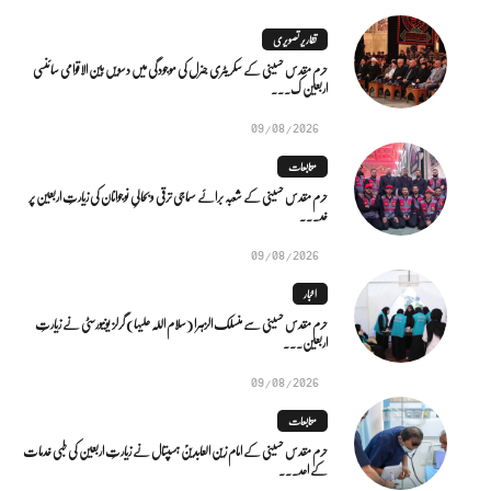
تقاریر تصویری
حرم مقدس حسینی کے سکریٹری جنرل کی موجودگی میں دسویں بین الاقوامی سائنسی
اربعین ک...
09/08/2026
متابعات
حرم مقدس حسینی کے شعبہ برائے سماجی ترقی و بحالیِ نوجوانان کی زیارتِ اربعین پر
خد...
09/08/2026
اخبار
حرم مقدس حسینی سے منسلک الزہرا (سلام اللہ علیہا) گرلز یونیورسٹی نے زیارتِ
اربعین...
09/08/2026
متابعات
حرم مقدس حسینی کے امام زین العابدینؑ ہسپتال نے زیارتِ اربعین کی طبی خدمات
کے اعد...