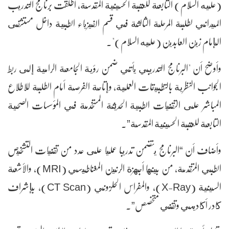
(عليه السلام) التابعة للعتبة الحسينية المقدسة، أطلقت برنامج التدريب
الميداني لطلبة المرحلة الثالثة في قسم الفيزياء الطبية داخل مستشفى
الإمام زين العابدين (عليه السلام)".
وأوضح أن "البرنامج التدريبي يأتي ضمن رؤية الجامعة الرامية إلى ربط
الجوانب النظرية بالتطبيقات العملية، وإتاحة الفرصة أمام الطلبة للاطلاع
المباشر على التقنيات الطبية الحديثة المستخدمة في المؤسسات الصحية
التابعة للعتبة الحسينية المقدسة”.
وأضاف أن “البرنامج يتضمن تدريبا عمليا على عدد من تقنيات التشخيص
الطبي المتقدمة، من بينها أجهزة الرنين المغناطيسي (MRI)، والأشعة
السينية (X-Ray)، والمفراس الحلزوني (CT Scan)، بإشراف
كادر أكاديمي وتقني متخصص”.