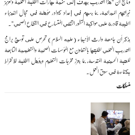
وتابع أن “هذا التدريب يهدف إلى تنمية مهارات الطلبة العملية وتعزيز
خبراتهم الميدانية، بما يسهم في إعداد كوادر مؤهلة في مجال الفيزياء
الطبية قادرة على مواكبة التطور التقني المتسارع في القطاع الصحي”.
يذكر أن جامعة وارث الأنبياء (عليه السلام) تحرص على توسيع برامج
التدريب العملي لطلبتها بالتعاون مع المؤسسات الصحية والتعليمية التابعة
للعتبة الحسينية المقدسة، بما يعزز مخرجات التعليم ويؤهل الطلبة للانخراط
بكفاءة في سوق العمل.
منسلکات