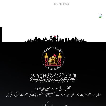
09/08/2026
ڈیجیٹل رسائی حرم امام حسین علیہ السلام
یہاں حرم مطہر حضرت امام حسین علیہ السلام سے متعلق اخبار و منصوبہ جات کی معلومات نشر کی جاتی ہیں