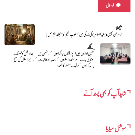
ارسال
پچھلا
امام حسن مجتبیٰ (علیہ السلام) کی زندگی میں 'اسلوبِ حکیم' (حکیمانہ طرزِ عمل)
اگلے
تعلیمی اداروں میں اپنے آگاہی پروگراموں کے ضمن میں۔۔ بغداد فیملی کونسلنگ
سینٹر کی جانب سے متعدد اسکولوں کے طلبہ اور طالبات کے لیے اسکول کی سطح
پر سرگرمیوں کے ایک سلسلے کا انعقاد
شایدآپ کو بھی پسند آئے
سوشل میڈیا