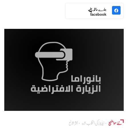
ہمارے ساتھ چلیے
facebook
نئے مواضیع
ایڈٰیٹرز کی انتخاب شدہ
اکثر شائع