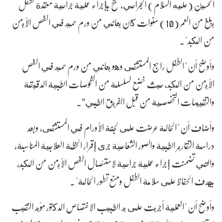
الحسين (عليه السلام) الجراحي، نجح بإجراء عملية جراحية معقدة لطفل
يبلغ من العمر (10) سنوات كان يعاني من ورم حميد في الفص الأيمن
من الكبد".
وأوضح أن "الطفل راجع المستشفى وهو يعاني من ورم حميد في الفص
الأيمن من الكبد، حيث خضع لسلسلة من الفحوصات الطبية الدقيقة
والتقييمات التخصصية من قبل الفريق الطبي”.
وأضاف أن "الحالة عرضت على لجنة الأورام في المستشفى، وبعد
دراسة التقارير الطبية والصور الشعاعية جرى إقرار الخطة العلاجية المناسبة،
والتي تضمنت إجراء عملية جراحية لاستئصال الفص الأيمن من الكبد،
بهدف الحفاظ على سلامة الطفل ومنع تطور الحالة".
وأوضح أن "العملية أجريت على يد الطبيب الاختصاص الدكتور مؤيد النقيب