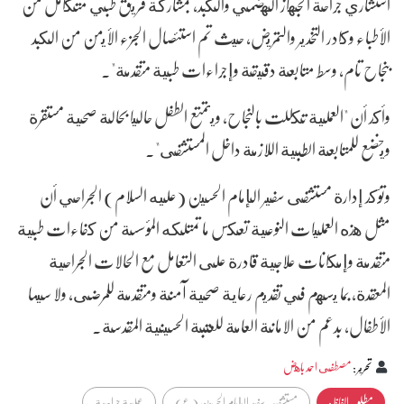
استشاري جراحة الجهاز الهضمي والكبد، بمشاركة فريق طبي متكامل من
الأطباء وكادر التخدير والتمريض، حيث تم استئصال الجزء الأيمن من الكبد
بنجاح تام، وسط متابعة دقيقة وإجراءات طبية متقدمة".
وأكد أن "العملية تكللت بالنجاح، ويتمتع الطفل حاليا بحالة صحية مستقرة
ويخضع للمتابعة الطبية اللازمة داخل المستشفى".
وتؤكد إدارة مستشفى سفير الإمام الحسين (عليه السلام) الجراحي أن
مثل هذه العمليات النوعية تعكس ما تمتلكه المؤسسة من كفاءات طبية
متقدمة وإمكانات علاجية قادرة على التعامل مع الحالات الجراحية
المعقدة، بما يسهم في تقديم رعاية صحية آمنة ومتقدمة للمرضى، ولا سيما
الأطفال، بدعم من الامانة العامة للعتبة الحسينية المقدسة.
تحرير
:
مصطفى احمد باهض
مطلوبہ الفاظ :
مستشفى سفير الإمام الحسين (ع)
عملية جراحية