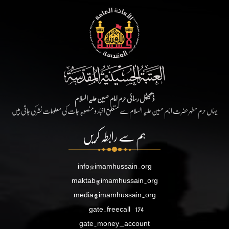
ڈیجیٹل رسائی حرم امام حسین علیہ السلام
یہاں حرم مطہر حضرت امام حسین علیہ السلام سے متعلق اخبار و منصوبہ جات کی معلومات نشر کی جاتی ہیں
ہم سے رابطہ کریں
info@imamhussain.org
maktab@imamhussain.org
media@imamhussain.org
gate.freecall
174
gate.money_account