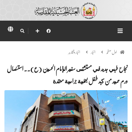
اول صفحہ
اخبار
اخبار وتقارير
نجاح طبي جديد في مستشفى سفير الإمام الحسين (ع).. استئصال
ورم حميد من كبد طفل بعملية جراحية معقدة