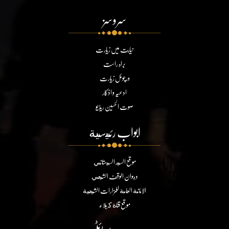
سروسز
نیابت میں زیارت
براہ راست
ورچوئل زیارت
ادعیہ و اذکار
صوت الحسین ریڈیو
ابواب رئيسية
موقع السيد السيستاني
ديوان الوقف الشيعي
الامانة العامة للمزارات الشيعية
موقع قناة كربلاء