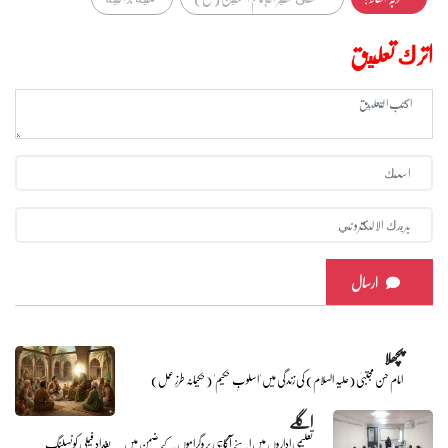
اترك تعليق
ارسال
پچھلا
امام حسن مجتبیٰ (علیہ السلام) کی زندگی میں 'اسلوبِ حکیم' (حکیمانہ طرزِ عمل)
اگلے
تعلیمی اداروں میں اپنے آگاہی پروگراموں کے ضمن میں۔۔ بغداد فیملی کونسلنگ