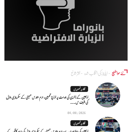
نئے مواضیع
ایڈٰیٹرز کی انتخاب شدہ
اکثر شائع
تقاریر تصویری
اربعین کے زائرین کی خدمت پر خراجِ تحسین: حرم مقدس حسینی کے سکریٹری جنرل
کی طرف س...
04/08/2026
تقاریر تصویری
اربعین کی مناسبت سے: حرم مقدس حسینی کے سکریٹری جنرل کی حرم کاظمیہ کے