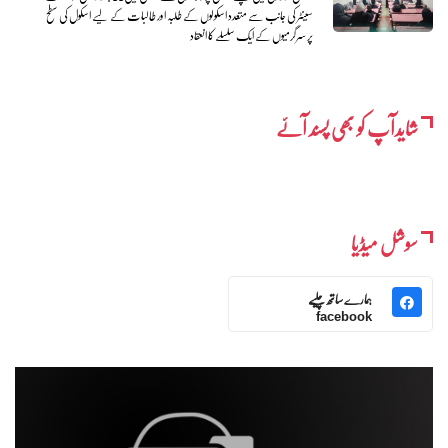
سینٹر کی جانب سے متعدد اسکولوں کے طلبہ اور طالبات کے لیے اسکول کی سطح
پر سرگرمیوں کے ایک سلسلے کا انعقاد
شایدآپ کو بھی پسند آئے
سوشل میڈیا
ہمارے ساتھ چلیے
facebook