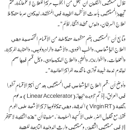
خلال مستشفى الثقلين أن تجعل من الجنوب مركزا للعلاج لا للمعاناة، فتم
تجهيز المستشفى بأحدث الأنظمة الطبية في المنطقة، ليكون صرحا متكاملا
لعلاج السرطان، وليس محطة انتظار للألم”.
وتابع أن "المستشفى يضم منظومة متكاملة من الأقسام التخصصية وهي
العلاج الإشعاعي، والطب النووي، والأشعة والراديولوجي، والعناية المركزة،
والعمليات، والطوارئ، والمختبر، والعلاج الكيمياوي، وكل قسم فيها صمم
ليقدم خدمة طبية توازي ما تقدمه المراكز العالمية”.
وأوضح أن "قسم العلاج الإشعاعي في المستشفى يعد من أكثر الأقسام تطورا
في العراق، إذ تم تزويده بجهاز (Linear Accelerator) مدعوم
بتقنية (Virgin RT) الحديثة، وهي تكنولوجيا تركز الأشعة على الورم
فقط، مع تقليل الضرر على الأنسجة السليمة"، مضيفا أن “هذه التقنية لا تتوفر
إلا في مستشفى الثقلين ومستشفى وارث الدولية التابعة للعتبة