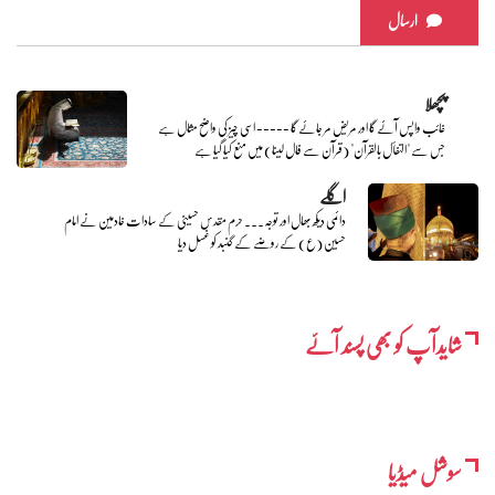
ارسال
پچھلا
غائب واپس آئے گا اور مریض مر جائے گا ----- اسی چیز کی واضح مثال ہے
جس سے "التفأل بالقرآن" (قرآن سے فال لینا) میں منع کیا گیا ہے
اگلے
دائمی دیکھ بھال اور توجہ... حرم مقدس حسینی کے سادات خادمین نے امام
حسین (ع) کے روضے کے گنبد کو غسل دیا
شایدآپ کو بھی پسند آئے
سوشل میڈیا