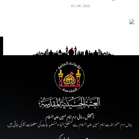
03/08/2026
ڈیجیٹل رسائی حرم امام حسین علیہ السلام
یہاں حرم مطہر حضرت امام حسین علیہ السلام سے متعلق اخبار و منصوبہ جات کی معلومات نشر کی جاتی ہیں