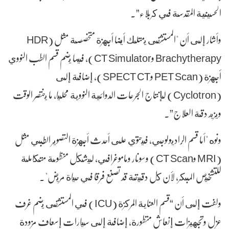
الحسينية المقدسة في كربلاء”.
وأشار إلى أن "المستشفى يمتلك أيضا أجهزة متخصصة مثل (HDR
Brachytherapy وCT Simulator)، فيما يضم قسم الطب النووي
أجهزة (PET Scan وSPECT CT)، إضافة إلى
(Cyclotron) لإنتاج الجرعات الدوائية النووية محليا، ما يختصر الوقت
ويزيد دقة العلاج”.
ونوه "أما قسم الراديولوجي، فيحتوي على أحدث أجهزة التصوير الطبي مثل
(MRI وCT Scan) وسونار وماموغرافي، ليشكل منظومة متكاملة
للتشخيص المبكر، لأن كل دقيقة قد تصنع فرقا في حياة مريض".
ولفت إلى أن “قسم العناية المركزة (ICU) في المستشفى يضم غرف
عزل وتجهيزات إنعاش متطورة، إضافة إلى سيارات إسعاف مزودة