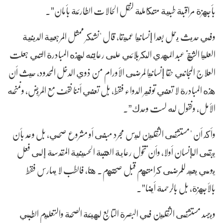
بأجهزة مراقبة طبية متكاملة لنقل الحالات الطارئة بأمان”.
وفي حديث يحمل بعدا إنسانيا عميقا، قال "نشكر ممثل المرجعية الدينية
العليا الشيخ عبد المهدي الكربلائي على رعايته لهذه المبادرة التي جعلت
العلاج المجاني حقا إنسانيا لمرضى الأورام من ذوي الدخل المحدود، حيث أن
هذه المبادرة لا تعني توفير الدواء فقط، بل تعني أننا نقف مع المريض، ونمنحه
الأمل، ونقول له لست وحدك”.
وأكد أن "مستشفى الثقلين ليس مجرد مبنى أو مشروع صحي، بل وعد بأن
يبقى الإنسان أولا، وأن تتحول رعاية العتبة الحسينية المقدسة إلى فعل
يومي يعيد للمرضى كرامتهم قبل صحتهم. هنا، فالطب لا يمارس فقط
بالأجهزة، بل بالرحمة أيضا”.
ويجسد مستشفى الثقلين في البصرة التابع لهيئة الصحة والتعليم الطبي