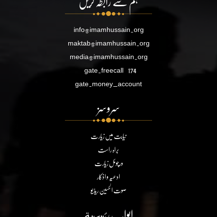
ہم سے رابطہ کریں
info@imamhussain.org
maktab@imamhussain.org
media@imamhussain.org
gate.freecall
174
gate.money_account
سروسز
نیابت میں زیارت
براہ راست
ورچوئل زیارت
ادعیہ و اذکار
صوت الحسین ریڈیو
ابواب رئيسية