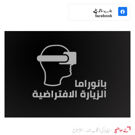
ہمارے ساتھ چلیے
facebook
نئے مواضیع
ایڈٰیٹرز کی انتخاب شدہ
اکثر شائع