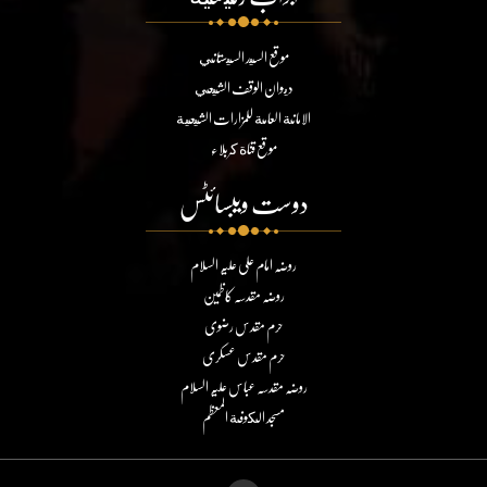
موقع السيد السيستاني
ديوان الوقف الشيعي
الامانة العامة للمزارات الشيعية
موقع قناة كربلاء
دوست ویبسائٹس
روضہ امام علی علیہ السلام
روضہ مقدسہ کاظمین
حرم مقدس رضوی
حرم مقدس عسکری
روضہ مقدسہ عباس علیہ السلام
مسجد الكوفة المعظم