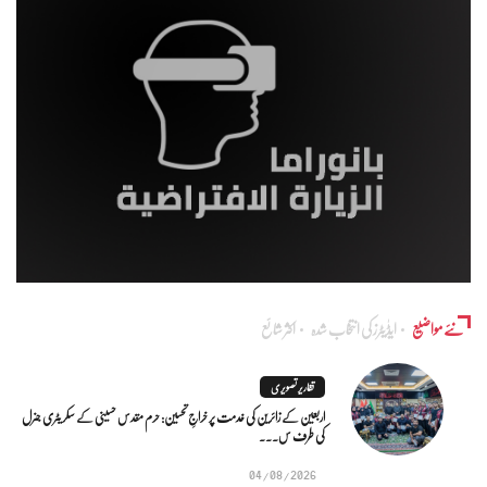
نئے مواضیع
ایڈٰیٹرز کی انتخاب شدہ
اکثر شائع
تقاریر تصویری
اربعین کے زائرین کی خدمت پر خراجِ تحسین: حرم مقدس حسینی کے سکریٹری جنرل
کی طرف س...
04/08/2026