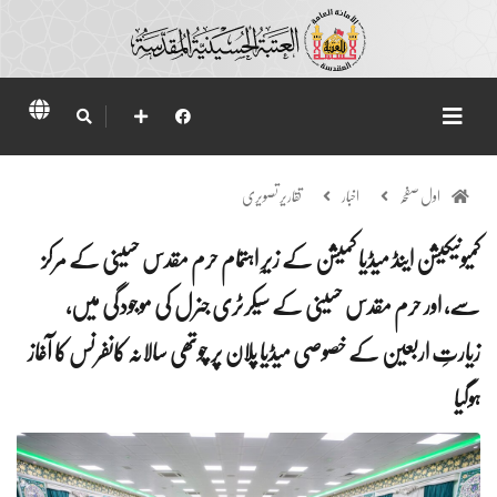
اول صفحہ
اخبار
تقاریر تصویری
کمیونیکیشن اینڈ میڈیا کمیشن کے زیرِ اہتمام حرم مقدس حسینی کے مرکز
سے، اور حرم مقدس حسینی کے سیکرٹری جنرل کی موجودگی میں،
زیارتِ اربعین کے خصوصی میڈیا پلان پر چوتھی سالانہ کانفرنس کا آغاز
ہوگیا