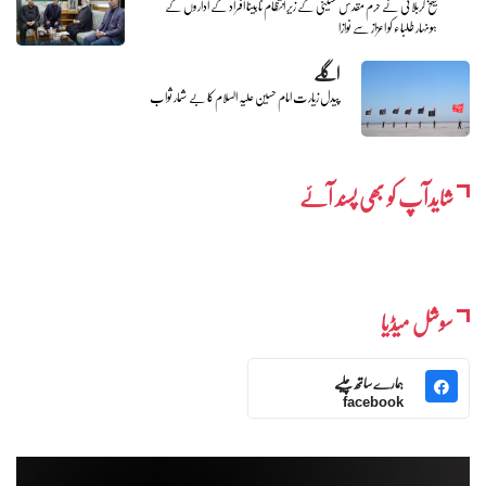
شیخ کربلائی نے حرم مقدس حسینی کے زیرِ انتظام نابینا افراد کے اداروں کے
ہونہار طلباء کو اعزاز سے نوازا
اگلے
پیدل زیارت امام حسین علیہ السلام کا بے شمار ثواب
شایدآپ کو بھی پسند آئے
سوشل میڈیا
ہمارے ساتھ چلیے
facebook