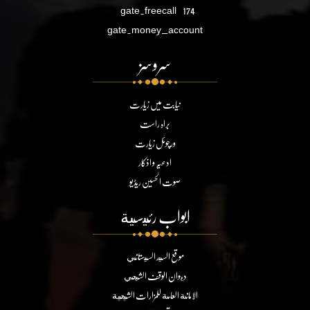
gate.freecall
174
gate.money_account
سروسز
نیابت میں زیارت
براہ راست
ورچوئل زیارت
ادعیہ و اذکار
صوت الحسین ریڈیو
ابواب رئيسية
موقع السيد السيستاني
ديوان الوقف الشيعي
الامانة العامة للمزارات الشيعية