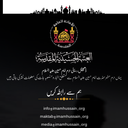
ڈیجیٹل رسائی حرم امام حسین علیہ السلام
یہاں حرم مطہر حضرت امام حسین علیہ السلام سے متعلق اخبار و منصوبہ جات کی معلومات نشر کی جاتی ہیں
ہم سے رابطہ کریں
info@imamhussain.org
maktab@imamhussain.org
media@imamhussain.org