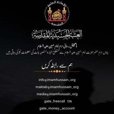
ڈیجیٹل رسائی حرم امام حسین علیہ السلام
یہاں حرم مطہر حضرت امام حسین علیہ السلام سے متعلق اخبار و منصوبہ جات کی معلومات نشر کی جاتی ہیں
ہم سے رابطہ کریں
info@imamhussain.org
maktab@imamhussain.org
media@imamhussain.org
gate.freecall
174
gate.money_account