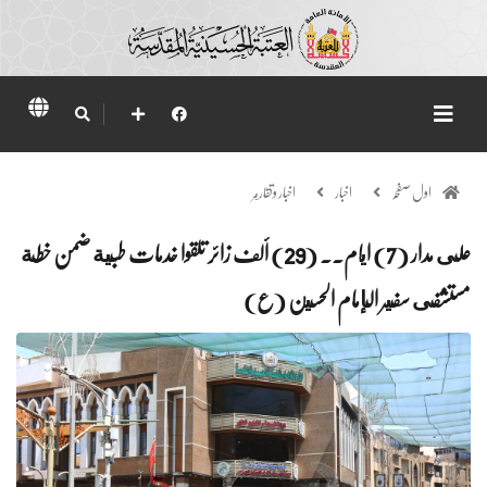
اول صفحہ
اخبار
اخبار وتقارير
على مدار (7) ايام.. (29) ألف زائر تلقوا خدمات طبية ضمن خطة
مستشفى سفير الإمام الحسين (ع)