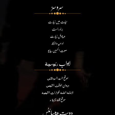
سروسز
نیابت میں زیارت
براہ راست
ورچوئل زیارت
ادعیہ و اذکار
صوت الحسین ریڈیو
ابواب رئيسية
موقع السيد السيستاني
ديوان الوقف الشيعي
الامانة العامة للمزارات الشيعية
موقع قناة كربلاء
دوست ویبسائٹس