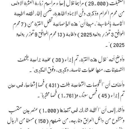
استقبلت (29.000) مراجعا خلال إحياء مراسيم زيارة العشرة الاولى
من محرم الحرام وذكرى دفن الاجساد الطاهرة، ضمن إطار خطته الطبية
الخاصة بالمناسبة"، مبينا أن" هذه الإحصائية تشمل الفترة من (7 محرم
الموافق 3 تموز/ يوليو 2025) ولغاية (13 محرم الموافق 9 تموز/ يوليو
2025)".
وأوضح أنه "خلال هذه الفترة، تم إجراء (38) عملية جراحية بمختلف
التصنيفات، منها عمليات خاصة، وكبرى، وفوق الكبرى".
وأضاف أن "الفحوصات الشعاعية بلغت (431) فحصا إشعاعيا، في حين
تم إجراء (45) فحص سونار، و(1.761) فحصا مختبريا".
وأشار إلى أن "الخطة شارك في تنفيذها (1.000) عنصر بين منتسب
ومتطوع من داخل العراق وخارجه، من ضمنهم (150) مسعفا من الرجال