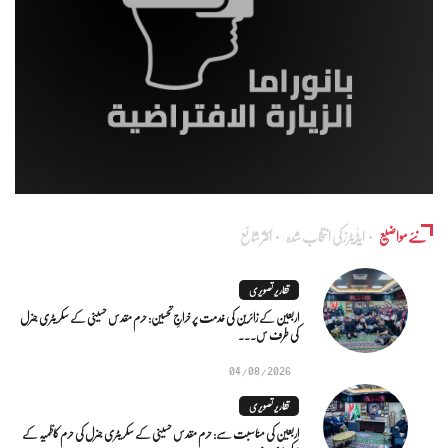
نئے مواضیع
ایڈٰیٹرز کی انتخاب شدہ
اکثر شائع
تقاریر تصویری
اربعین کے زائرین کی خدمت پر خراجِ تحسین: حرم مقدس حسینی کے سکریٹری جنرل
کی طرف س...
04/08/2026
تقاریر تصویری
اربعین کی مناسبت سے: حرم مقدس حسینی کے سکریٹری جنرل کی حرم کاظمیہ کے