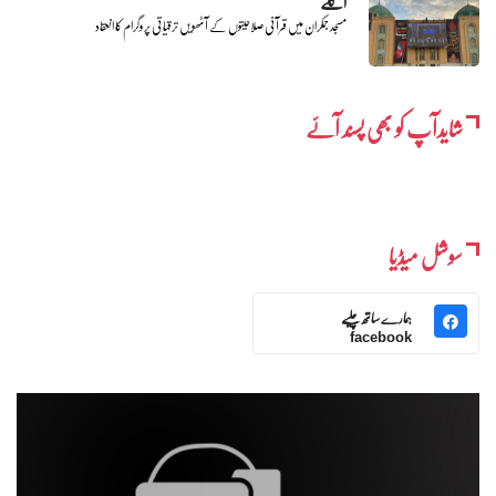
اگلے
مسجد جمکران میں قرآنی صلاحیتوں کے آٹھویں ترقیاتی پروگرام کا انعقاد
شایدآپ کو بھی پسند آئے
سوشل میڈیا
ہمارے ساتھ چلیے
facebook