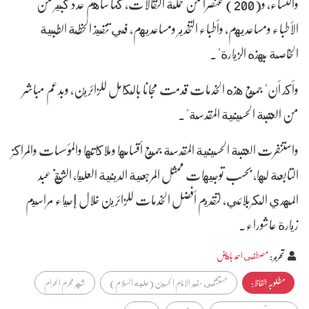
والنساء، و(200) عنصرا من حملة النقالات، كما ساهم عدد كبير من
الأطباء ومساعديهم، وأطباء التخدير ومساعديهم، في تنفيذ الخطة الطبية
الخاصة بهذه الزيارة".
وأكد أن" جميع هذه الخدمات قدمت مجانا بالكامل للزائرين، وبدعم مباشر
من العتبة الحسينية المقدسة".
واستنفرت العتبة الحسينية المقدسة جميع أقسامها وملاكاتها والمؤسسات والمراكز
التابعة لها، بحسب توجيهات ممثل المرجعية الدينية العليا، الشيخ عبد
المهدي الكربلائي، لتقديم أفضل الخدمات للزائرين خلال إحياء مراسيم
زيارة عاشوراء.
تحرير
:
مصطفى احمد باهض
مطلوبہ الفاظ :
مستشفى سفير الامام الحسين (عليه السلام)
شهر محرم الحرام