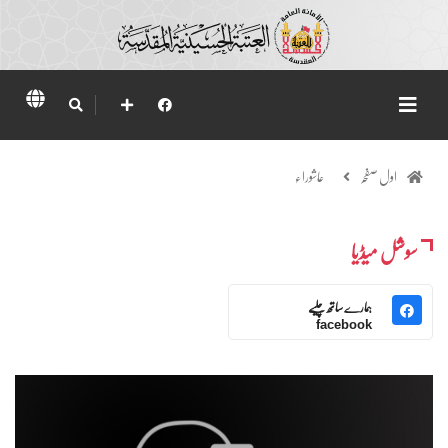
اول صفحہ
عاشوراء
سوشل میڈیا
ہمارے ساتھ چلیے
facebook