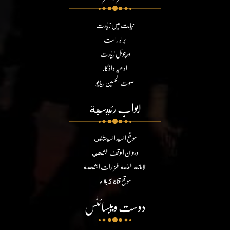
نیابت میں زیارت
براہ راست
ورچوئل زیارت
ادعیہ و اذکار
صوت الحسین ریڈیو
ابواب رئيسية
موقع السيد السيستاني
ديوان الوقف الشيعي
الامانة العامة للمزارات الشيعية
موقع قناة كربلاء
دوست ویبسائٹس