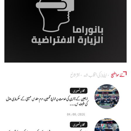
نئے مواضیع
ایڈٰیٹرز کی انتخاب شدہ
اکثر شائع
تقاریر تصویری
اربعین کے زائرین کی خدمت پر خراجِ تحسین: حرم مقدس حسینی کے سکریٹری جنرل
کی طرف س...
04/08/2026
تقاریر تصویری