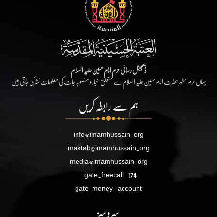
ڈیجیٹل رسائی حرم امام حسین علیہ السلام
یہاں حرم مطہر حضرت امام حسین علیہ السلام سے متعلق اخبار و منصوبہ جات کی معلومات نشر کی جاتی ہیں
ہم سے رابطہ کریں
info@imamhussain.org
maktab@imamhussain.org
media@imamhussain.org
gate.freecall
174
gate.money_account
سروسز