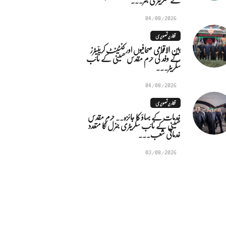
04/08/2026
تقاریر تصویری
بین الاقوامی صحافیوں اور کنٹینٹ کریئیٹرز
کے وفد کی حرم مقدس حسینی کے نائب
سکریٹر...
04/08/2026
تقاریر تصویری
خدمات کے بہاؤ کا جائزہ.. حرم مقدس
حسینی کے نائب سکریٹری جنرل کا متعدد
خدماتی شعب...
03/08/2026