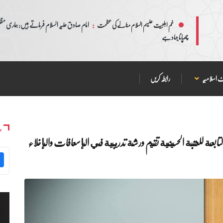
:
امام صادق علیہ السلام فرماتے ہیں: ہماری مظلم
غم اہلبیت علیہم السلام منانے کی عظمت
چھپانا جہاد ہے
 اسلامیہ
رابطہ کریں
س
بعة للعتبة الحسينية تقيم ورشة تدريبية في الإسعافات والإخلاء