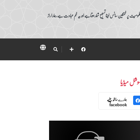
ومیت پر غمگین سانس لینا تسبیح شمار ہوتا ہے اور یہ غم عبادت ہے، ہمارا راز
وشل میڈیا
ہمارے ساتھ چلیے
facebook