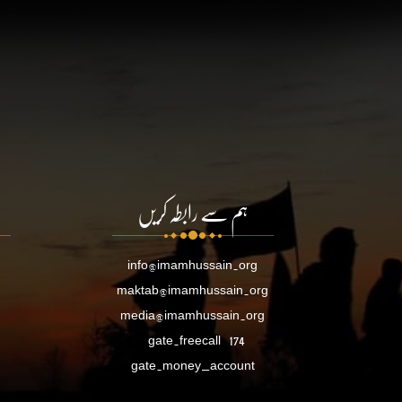
ہم سے رابطہ کریں
info@imamhussain.org
maktab@imamhussain.org
media@imamhussain.org
gate.freecall
174
gate.money_account