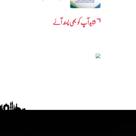
شایدآپ کو بھی پسند آئے