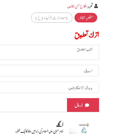
تحرير
:
فلاح حسن غالي
مطلوبہ الفاظ :
جامعة وارث الأنبياء (ع)
اترك تعليق
ارسال
اگلے
امام حسین علیہ السلام کی راہ میں وفا کا ایک قطرہ