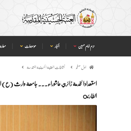
حرم امام حسین
أخبار
موسوعات
معارف
اول صفحہ
نشاطات العتبة الحسينية المقدسة
استعدادا لخدمة زائري عاشوراء... جامعة وارث (ع) التا
الطارئ