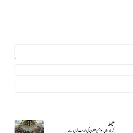
پچھلا
کربلا: جہاں ہوا بھی زائرین کی خدمت کرتی ہے