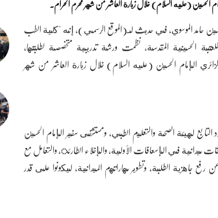
مام الحسين (عليه السلام) خلال زيارة العاشر من شهر محرم الحرام.
حسين حامد الموسوي، في حديث لـ(الموقع الرسمي)، إنه "كلية الطب
عتبة الحسينية المقدسة، نظمت ورشة تدريبية متخصصة لطلبتها،
لزائري الإمام الحسين (عليه السلام) خلال زيارة العاشر من شهر
لتابع لهيئة الصحة والتعليم الطبي، ومستشفى سفير الإمام الحسين
ت ميدانية في الإسعافات الأولية، والإخلاء الطارئ، والتعامل مع
رفع جاهزية الطلبة، وتطوير مهاراتهم الميدانية، ليكونوا على قدر