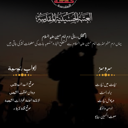
ڈیجیٹل رسائی حرم امام حسین علیہ السلام
یہاں حرم مطہر حضرت امام حسین علیہ السلام سے متعلق اخبار و منصوبہ جات کی معلومات نشر کی جاتی ہیں
سروسز
ابواب رئيسية
نیابت میں زیارت
موقع السيد السيستاني
براہ راست
ديوان الوقف الشيعي
ورچوئل زیارت
الامانة العامة للمزارات الشيعية
ادعیہ و اذکار
موقع قناة كربلاء
صوت الحسین ریڈیو