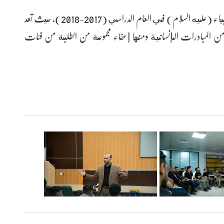
يذكر أن العتبة الحسينية المقدسة افتتحت جامعة وارث الأنبياء (عليه السلام) في العام الدراسي (2017-2018)، حيث تعد
ر من المبادرات الإنسانية ومنها إعفاء مجموعة من الطلبة من فئات