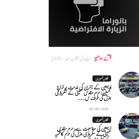
نئے مواضیع
ایڈٰیٹرز کی انتخاب شدہ
اکثر شائع
تقاریر تصویری
اربعین کے زائرین کی خدمت پر خراجِ
تحسین: حرم مقدس حسینی کے سکریٹری
جنرل کی طرف س...
04/08/2026
تقاریر تصویری
اربعین کی مناسبت سے: حرم مقدس
حسینی کے سکریٹری جنرل کی حرم کاظمیہ
کے سکریٹری جنر...