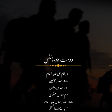
دوست ویبسائٹس
روضہ امام علی علیہ السلام
روضہ مقدسہ کاظمین
حرم مقدس رضوی
حرم مقدس عسکری
روضہ مقدسہ عباس علیہ السلام
مسجد الكوفة المعظم