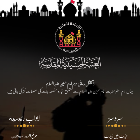
ڈیجیٹل رسائی حرم امام حسین علیہ السلام
یہاں حرم مطہر حضرت امام حسین علیہ السلام سے متعلق اخبار و منصوبہ جات کی معلومات نشر کی جاتی ہیں
سروسز
ابواب رئيسية
نیابت میں زیارت
موقع السيد السيستاني