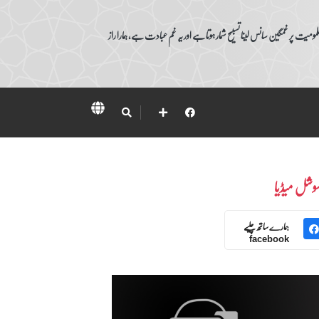
ومیت پر غمگین سانس لینا تسبیح شمار ہوتا ہے اور یہ غم عبادت ہے، ہمارا راز
وشل میڈیا
ہمارے ساتھ چلیے
facebook