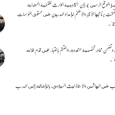
الموقع الرسمي)، إن "أكاديمية الوارث للتنمية المستدامة
ختتمت برنامجها الأكبر والأضخم لإعداد المدربين على مستوى المؤسسات
د على مدى (72) ساعة تدريبية، وتضمن محاور تخصصية متعددة، واختتم باختبار عملي قدم خلاله
ة".
دريب علي الهاشمي والأستاذ ليث السيلاوي، بالإضافة إلى المدرب