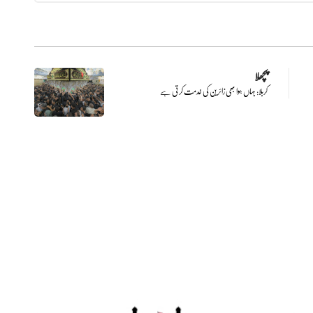
پچھلا
کربلا: جہاں ہوا بھی زائرین کی خدمت کرتی ہے