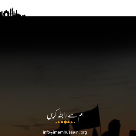
ہم سے رابطہ کریں
info@imamhussain.org