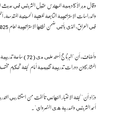
وقال مدير الأكاديمية المهندس عقيل الشريفي في حديث لـ(
والدراسات الاستراتيجية التابعة للعتبة الحسينية المقدسة، أ
في العراق، الذي يأتي ضمن خطتها الاستراتيجية لعام 2025".
وأضاف، أن "البرنامج أمت
المشاركون دورات تدريبية تقييمية أمام لجنة تحكيم مختص
وزاد أن "لجنة الاختبار النهائي تألفت من استشاريي الت
أحمد الشريفي والمدربة هدى النصرواي".