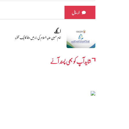
ارسال
اگلے
امام حسین علیہ السلام کی راہ میں وفا کا ایک قطرہ
شایدآپ کو بھی پسند آئے