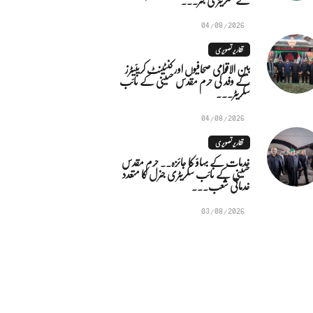
04/08/2026
تقاریر تصویری
بین الاقوامی صحافیوں اور کنٹینٹ کریئیٹرز
کے وفد کی حرم مقدس حسینی کے نائب
سکریٹر...
04/08/2026
تقاریر تصویری
خدمات کے بہاؤ کا جائزہ.. حرم مقدس
حسینی کے نائب سکریٹری جنرل کا متعدد
خدماتی شعب...
03/08/2026