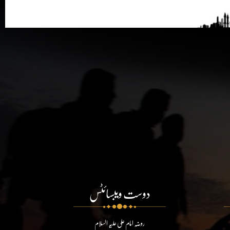
دوست ویبسائٹس
روضہ امام علی علیہ السلام