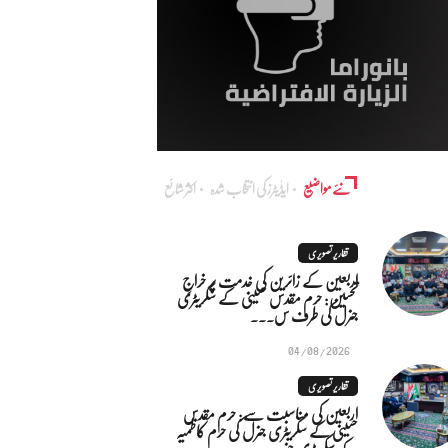
نئے مواضیع
ایڈٰیٹرز کی انتخاب شدہ
اکثر شائع
تقاریر تصویری
اربعین کے زائرین کی خدمت پر خراجِ
تحسین: حرم مقدس حسینی کے سکریٹری
جنرل کی طرف س...
04/08/2026
تقاریر تصویری
اربعین کی مناسبت سے: حرم مقدس
حسینی کے سکریٹری جنرل کی حرم کاظمیہ
کے سکریٹری جنر...