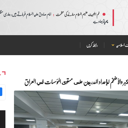
:
امام صادق علیہ السلام فرماتے ہیں: ہماری مظلم
غم اہلبیت علیہم السلام منانے کی عظمت
چھپانا جہاد ہے
 اسلامیہ
رابطہ کریں
س
الأكبر والأضخم لإعداد المدربين على مستوى المؤسسات في العراق